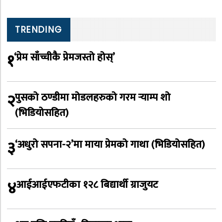
TRENDING
१
‘प्रेम साँच्चीकै प्रेमजस्तो होस्’
२
पुसको ठण्डीमा मोडलहरुको गरम र्‍याम्प शो
(भिडियोसहित)
३
‘अधुरो सपना-२’मा माया प्रेमको गाथा (भिडियोसहित)
४
आईआईएफटीका १२८ बिद्यार्थी ग्राजुयट