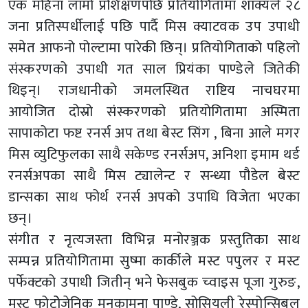
एक महिना लामो प्रशिक्षणपछि प्रतियोगितामा शाक्यले २८
जना प्रतिस्पर्धीलाई पछि पार्दै मिस क्याटवक उप उपाधी
समेत आफनो पोल्टामा पारेकी छिन्। प्रतियोगिताको पहिलो
संस्करणको उपाधी गत साल प्रियंका पाण्डेले जितेकी
थिइन्। राजधानीको जमलस्थित राष्टिय नाचघरमा
आयोजित दोस्रो संस्करणको प्रतियोगितामा अस्मिता
सापाकोटा फष्ट रनर्स अप तथा बेस्ट सिंग , बिना आले मगर
मिस व्युटिफुलका साथै सकेण्ड रनर्सअप, अनिशा इमाम थर्ड
रनर्सअपका साथै मिस ट्यालेन्ट र सन्ध्या पौडेल बेस्ट
डान्सका साथ फोर्थ रनर्स अपको उपाधि विजेता भएका
छन्।
संगीत र नृत्यजस्ता विभिन्न मनोरञ्जक प्रस्तुतिका साथ
सम्पन्न प्रतियोगितामा सुष्मा कार्कीले मस्ट पपुलर र मस्ट
पर्फेक्टको उपाधी जितीन् भने फेसबुक च्वाइस पूजा गुरुङ,
मस्ट फोटोेजेनिक मनकामना पाण्डे, सोसियली रेस्पोन्सिबल