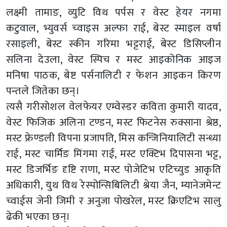
लक्ष्मी तामाङ, व्युटि विथ पर्पस र वेस्ट हेयर नगमा
कटुवाल, भ्युवर्स च्वाइस अल्फा राई, बेस्ट स्माइल वर्षा
रसाइली, बेस्ट स्कीन गरिमा भट्टराई, बेस्ट डिसिप्लीन
सलिना देउला, वेस्ट स्पिच र मस्ट आइकोनिक आइज
मनिषा पाठक, बेष्ट पर्सनालिटी र फेशन आइकन किरण
पन्तले जितेका छन्।
त्यसै गरीसोशल वेलफेयर एम्वेस्डर कविता कुमारी यादव,
वेस्ट फिजिक अलिना टण्डन, मस्ट फिटनेस रुक्साना श्रेष्ठ,
मस्ट फ्रेण्डली विपना प्रजापति, मिस कन्जिनियालिटी सन्ध्या
राई, मस्ट चार्मिङ मिंगमा राई, मस्ट एक्टिभ दिपासना भट्ट,
मस्ट डिजर्भिङ दृष्टि राणा, मस्ट पोजेटिभ एटिच्युड आकृति
अधिकारी, युथ विथ रेस्पोन्सिबिलिटी श्रेया जैन, म्यानेजमेन्ट
च्वाईस जेनी जिमी र अनुजा पोखरेल, मस्ट क्रिएटिभ सालु
ढेकी भएका छन्।