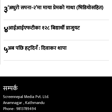
३
‘अधुरो सपना-२’मा माया प्रेमको गाथा (भिडियोसहित)
४
आईआईएफटीका १२८ बिद्यार्थी ग्राजुयट
५
अब पछि हट्दिनँ : दिवाकर थापा
सम्पर्क
Screennepal Media Pvt. Ltd.
Anamnagar , Kathmandu
Phone :
9813789494