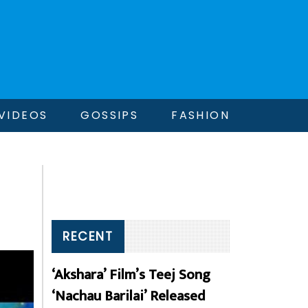
VIDEOS
GOSSIPS
FASHION
RECENT
‘Akshara’ Film’s Teej Song
‘Nachau Barilai’ Released