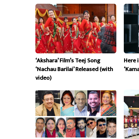
‘Akshara’ Film’s Teej Song
Here 
‘Nachau Barilai’ Released (with
‘Kama
video)