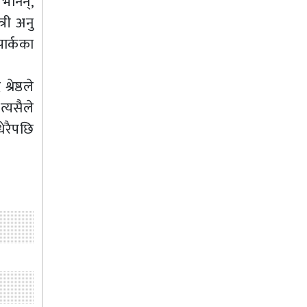
भनिन्,
्री अनु
पार्कका
रेष्ठले
्यसैले
धेरैपछि