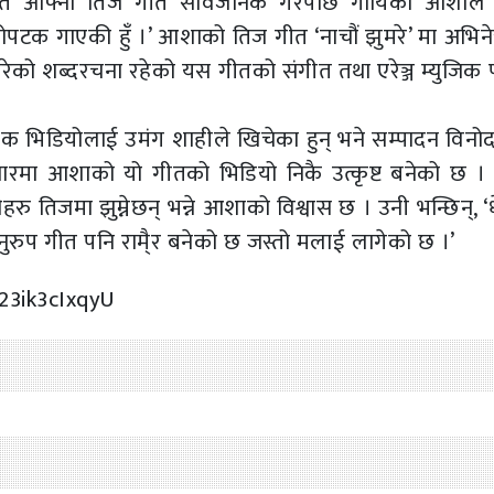
्फत आफ्नो तिज गीत सार्वजनिक गरेपछि गायिका आशाले 
ोपटक गाएकी हुँ ।’ आशाको तिज गीत ‘नाचौं झुमरे’ मा अभिनेत
िरेको शब्दरचना रहेको यस गीतको संगीत तथा एरेञ्ज म्युजिक 
िक भिडियोलाई उमंग शाहीले खिचेका हुन् भने सम्पादन विनोद श्
बजारमा आशाको यो गीतको भिडियो निकै उत्कृष्ट बनेको छ । त
रु तिजमा झुम्नेछन् भन्ने आशाको विश्वास छ । उनी भन्छिन्, ‘
अनुरुप गीत पनि रामै्र बनेको छ जस्तो मलाई लागेको छ ।’
23ik3cIxqyU