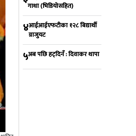
गाथा (भिडियोसहित)
४
आईआईएफटीका १२८ बिद्यार्थी
ग्राजुयट
५
अब पछि हट्दिनँ : दिवाकर थापा