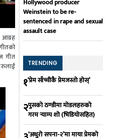
Hollywood producer
Weinstein to be re-
sentenced in rape and sexual
assault case
 आग्रह
। गीतको
िज गीत
TRENDING
हरुलाई
१
‘प्रेम साँच्चीकै प्रेमजस्तो होस्’
२
पुसको ठण्डीमा मोडलहरुको
गरम र्‍याम्प शो (भिडियोसहित)
३
‘अधुरो सपना-२’मा माया प्रेमको