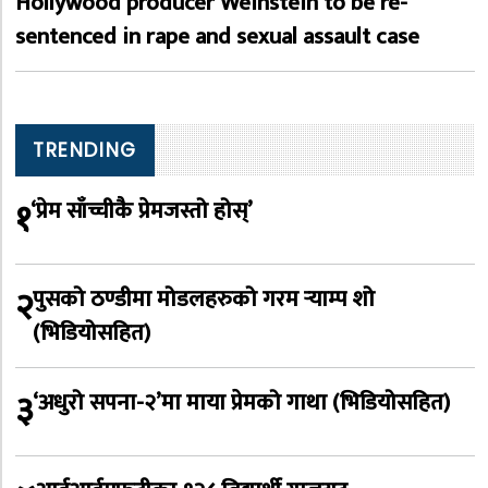
Hollywood producer Weinstein to be re-
sentenced in rape and sexual assault case
TRENDING
१
‘प्रेम साँच्चीकै प्रेमजस्तो होस्’
२
पुसको ठण्डीमा मोडलहरुको गरम र्‍याम्प शो
(भिडियोसहित)
३
‘अधुरो सपना-२’मा माया प्रेमको गाथा (भिडियोसहित)