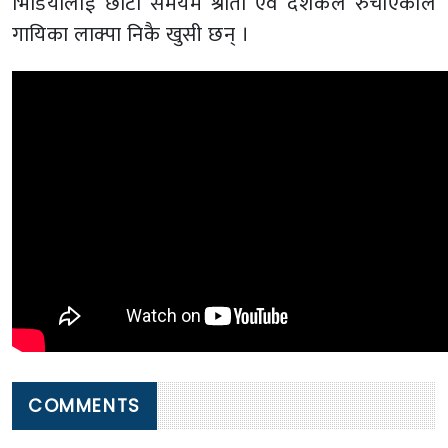
भिडियोलाई छोटो समयमै श्रोता एवं दर्शकले रुचाएकाले
गायिका लाक्पा निकै खुसी छन् ।
COMMENTS