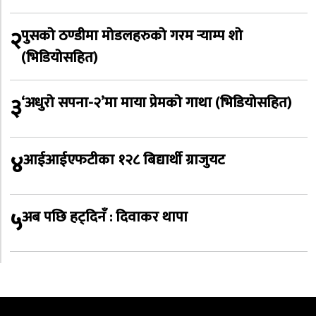
२
पुसको ठण्डीमा मोडलहरुको गरम र्‍याम्प शो
(भिडियोसहित)
३
‘अधुरो सपना-२’मा माया प्रेमको गाथा (भिडियोसहित)
४
आईआईएफटीका १२८ बिद्यार्थी ग्राजुयट
५
अब पछि हट्दिनँ : दिवाकर थापा