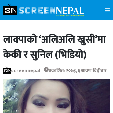
लाक्पाको ‘अलिअलि खुसी’मा
केकी र सुनिल (भिडियो)
screennepal
प्रकाशित: २०७३, ६ श्रावण बिहीबार