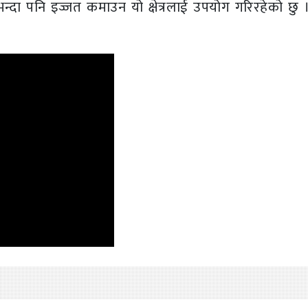
न्दा पनि इज्जत कमाउन यो क्षेत्रलाई उपयोग गरिरहेको छु ।