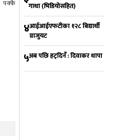
 पक्कै
गाथा (भिडियोसहित)
४
आईआईएफटीका १२८ बिद्यार्थी
ग्राजुयट
५
अब पछि हट्दिनँ : दिवाकर थापा