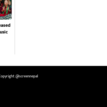
leased
usic
Copyright @screennepal