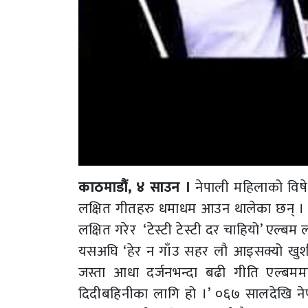
काठमाडौं, ४ साउन ।
नेपाली महिलाको विष
लक्षित गीतहरु धमाधम आउन थालेका छन् । 
लक्षित गरेर ‘टेस्टी टेस्टी दर चाहियो’ एल्बम 
यसअघि ‘हेर न गाँउ सहर लौ आइसक्यो खुशी
जस्ता आधा दर्जनभन्दा बढी गीति एल्बमम
दिदीबहिनीका लागि हो ।’ ०६७ सालदेखि नेपा