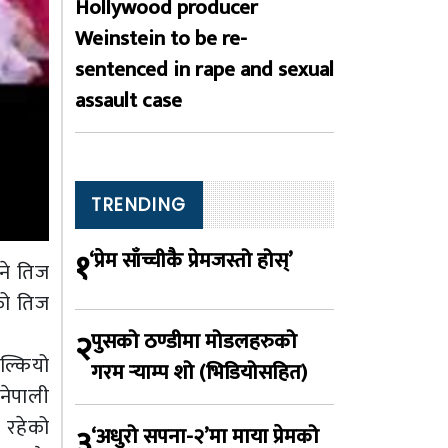
Hollywood producer
Weinstein to be re-
sentenced in rape and sexual
assault case
TRENDING
१
‘प्रेम साँच्चीकै प्रेमजस्तो होस्’
ने तिज
को तिज
२
पुसको ठण्डीमा मोडलहरुको
ल्कियो
गरम र्‍याम्प शो (भिडियोसहित)
नेपाली
 रहेको
३
‘अधुरो सपना-२’मा माया प्रेमको