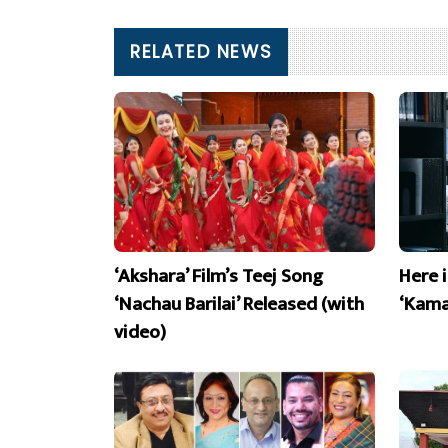
RELATED NEWS
‘Akshara’ Film’s Teej Song
Here 
‘Nachau Barilai’ Released (with
‘Kama
video)