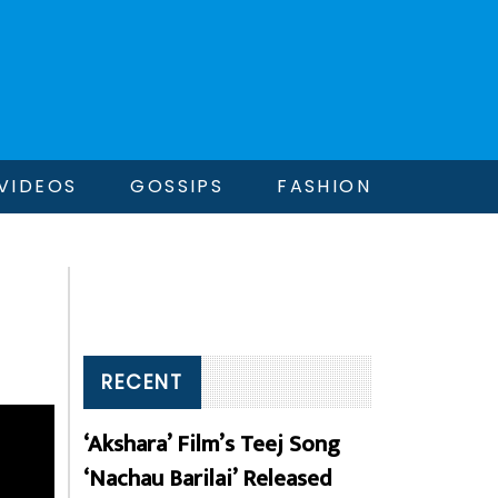
VIDEOS
GOSSIPS
FASHION
RECENT
‘Akshara’ Film’s Teej Song
‘Nachau Barilai’ Released