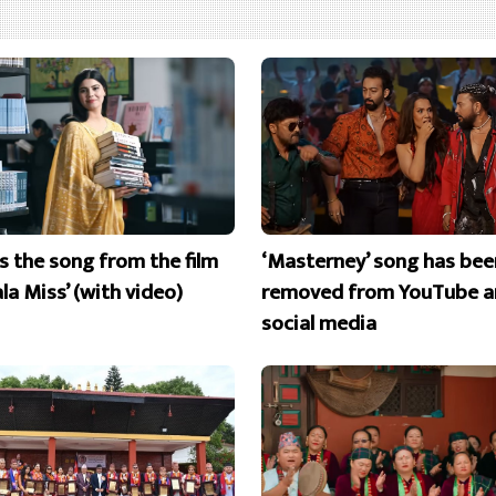
is the song from the film
‘Masterney’ song has bee
la Miss’ (with video)
removed from YouTube a
social media