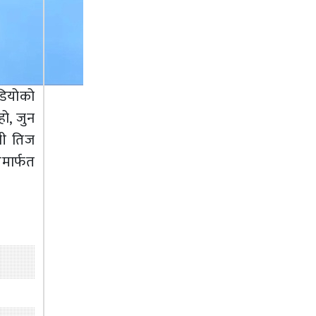
डियोको
ो, जुन
नी तिज
मार्फत