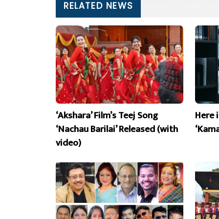
RELATED NEWS
‘Akshara’ Film’s Teej Song
Here 
‘Nachau Barilai’ Released (with
‘Kama
video)