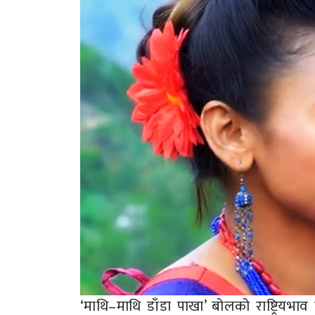
‘माथि–माथि डाँडा पाखा’ बोलको राष्ट्रियभा