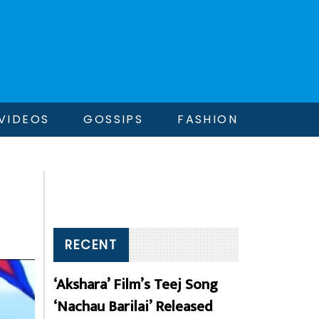
VIDEOS
GOSSIPS
FASHION
RECENT
‘Akshara’ Film’s Teej Song
‘Nachau Barilai’ Released