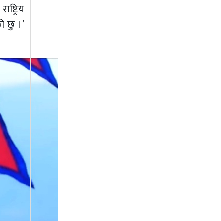
ष्ट्रिय
ी छु ।’