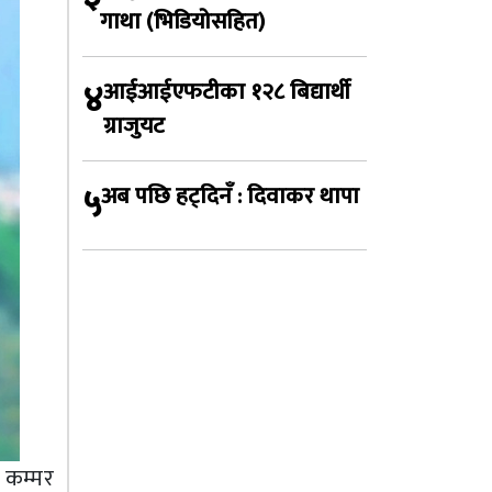
गाथा (भिडियोसहित)
४
आईआईएफटीका १२८ बिद्यार्थी
ग्राजुयट
५
अब पछि हट्दिनँ : दिवाकर थापा
 कम्मर