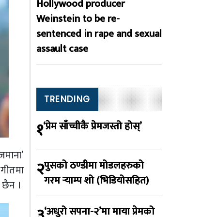
Hollywood producer
Weinstein to be re-
sentenced in rape and sexual
assault case
TRENDING
१
‘प्रेम साँच्चीकै प्रेमजस्तो होस्’
 जमाना’
२
पुसको ठण्डीमा मोडलहरुको
य गीतमा
गरम र्‍याम्प शो (भिडियोसहित)
 छैन ।
३
‘अधुरो सपना-२’मा माया प्रेमको