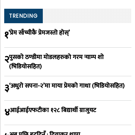
TRENDING
१
‘प्रेम साँच्चीकै प्रेमजस्तो होस्’
२
पुसको ठण्डीमा मोडलहरुको गरम र्‍याम्प शो
(भिडियोसहित)
३
‘अधुरो सपना-२’मा माया प्रेमको गाथा (भिडियोसहित)
४
आईआईएफटीका १२८ बिद्यार्थी ग्राजुयट
अब पछि हट्दिनँ : दिवाकर थापा