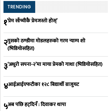
TRENDING
१
‘प्रेम साँच्चीकै प्रेमजस्तो होस्’
२
पुसको ठण्डीमा मोडलहरुको गरम र्‍याम्प शो
(भिडियोसहित)
३
‘अधुरो सपना-२’मा माया प्रेमको गाथा (भिडियोसहित)
४
आईआईएफटीका १२८ बिद्यार्थी ग्राजुयट
५
अब पछि हट्दिनँ : दिवाकर थापा