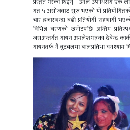
प्रस्तुत गरेकी थिइन् । उनले उपाधिसँगै एक ला
गत ५ असोजबाट सुरु भएको यो प्रतियोगितको 
चार हजारभन्दा बढी प्रतियोगी सहभागी भएक
विभिन्न चरणको छनोटपछि अन्तिम प्रतिस्
जसअन्तर्गत गायन अमलेशगञ्जका देबेन्द्र कार
गायनतर्फ नै बुटबलमा बालप्रतिभा घनश्याम घि