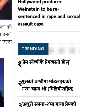
Hollywood producer
Weinstein to be re-
sentenced in rape and sexual
assault case
डल’ को
ा उनले
ोत एउटा
TRENDING
१
‘प्रेम साँच्चीकै प्रेमजस्तो होस्’
२
पुसको ठण्डीमा मोडलहरुको
गरम र्‍याम्प शो (भिडियोसहित)
३
‘अधुरो सपना-२’मा माया प्रेमको