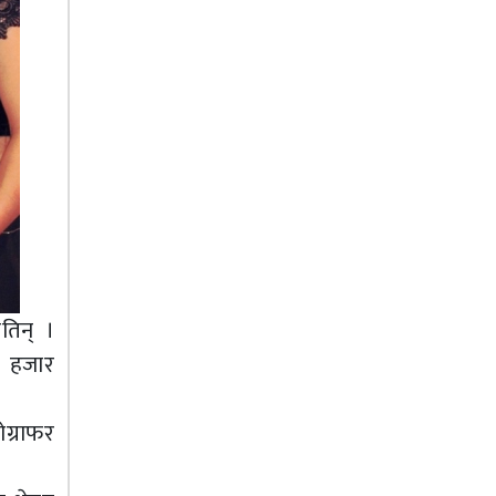
तिन् ।
५ हजार
ग्राफर