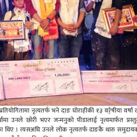
्रतियोगितामा नृत्यतर्फ भने दाङ घोराहीकी १३ वर्र्षीया वर्षा
धामा उनले छोरी भएर जन्मनुको पीडालाई नृत्यमार्फत प्रस्तु
 थिए । त्यसअघि उनले लोक नृत्यतर्फ दाङकै थारु समुदायको