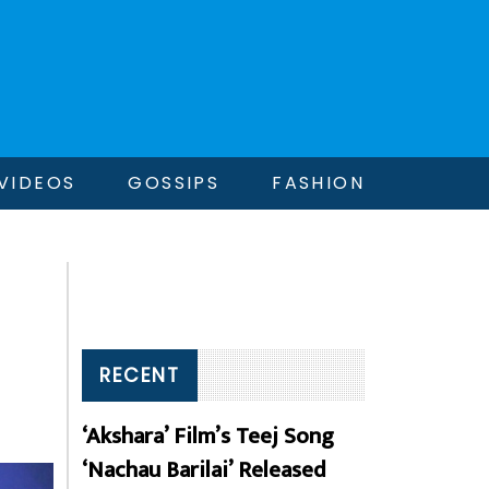
VIDEOS
GOSSIPS
FASHION
RECENT
‘Akshara’ Film’s Teej Song
‘Nachau Barilai’ Released