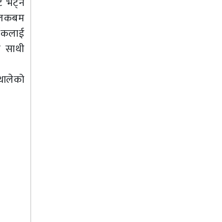
 भेट्न
तिलकबम
्शकलाई
ो साथी
थालेको