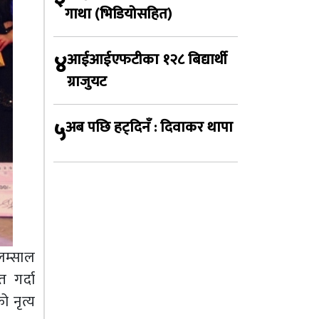
गाथा (भिडियोसहित)
४
आईआईएफटीका १२८ बिद्यार्थी
ग्राजुयट
५
अब पछि हट्दिनँ : दिवाकर थापा
 लम्साल
त गर्दा
 नृत्य