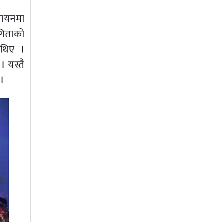
गायनमा
गिताको
ाथिए ।
। यस्तै
 ।