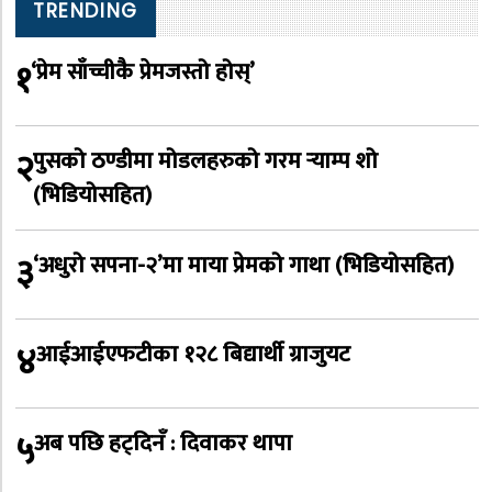
TRENDING
१
‘प्रेम साँच्चीकै प्रेमजस्तो होस्’
२
पुसको ठण्डीमा मोडलहरुको गरम र्‍याम्प शो
(भिडियोसहित)
३
‘अधुरो सपना-२’मा माया प्रेमको गाथा (भिडियोसहित)
४
आईआईएफटीका १२८ बिद्यार्थी ग्राजुयट
५
अब पछि हट्दिनँ : दिवाकर थापा