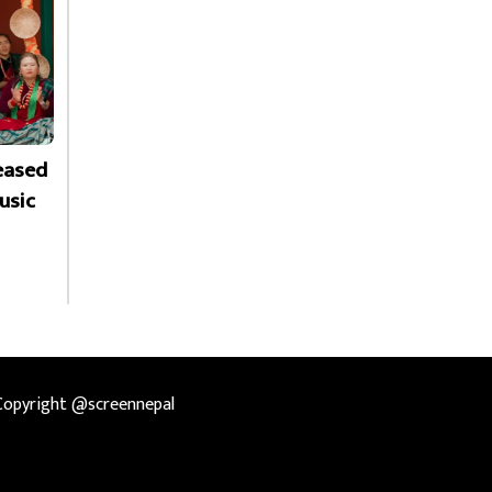
leased
usic
Copyright @screennepal