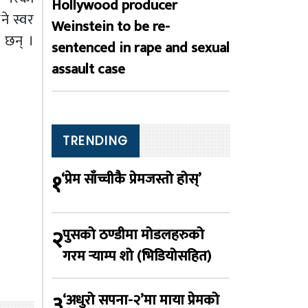
Hollywood producer
े स्वर
Weinstein to be re-
 छन् ।
sentenced in rape and sexual
assault case
TRENDING
१
‘प्रेम साँच्चीकै प्रेमजस्तो होस्’
२
पुसको ठण्डीमा मोडलहरुको
गरम र्‍याम्प शो (भिडियोसहित)
३
‘अधुरो सपना-२’मा माया प्रेमको