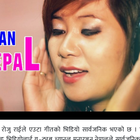
ोजु राईले एउटा गीतको भिडियो सार्वजनिक भएको छ । 
िङ भिडियोलाई यु–ट्युब च्यानल मनारञ्जन नेपालले सार्वजनिक