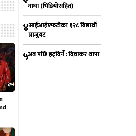
गाथा (भिडियोसहित)
४
आईआईएफटीका १२८ बिद्यार्थी
ग्राजुयट
५
अब पछि हट्दिनँ : दिवाकर थापा
n
nd