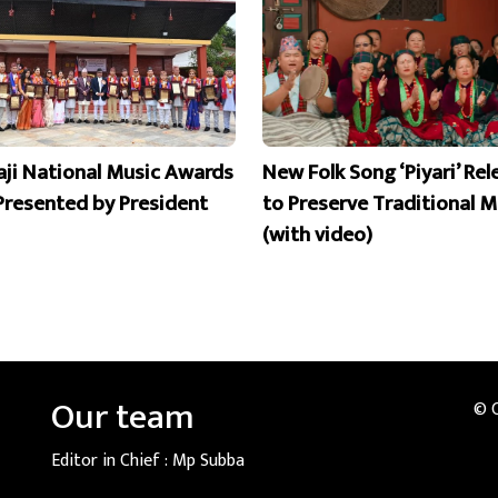
aji National Music Awards
New Folk Song ‘Piyari’ Re
Presented by President
to Preserve Traditional M
(with video)
Our team
© 
Editor in Chief :
Mp Subba