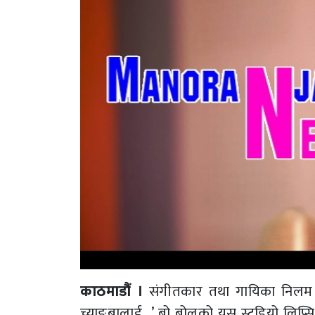
काठमाडौं ।
संगीतकार तथा गायिका निलम र
च्याङ्बालाई…’ बो बोलको यस स्टुडियो लिप्स