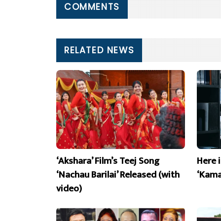
COMMENTS
RELATED NEWS
‘Akshara’ Film’s Teej Song
Here 
‘Nachau Barilai’ Released (with
‘Kama
video)