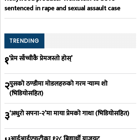
sentenced in rape and sexual assault case
TRENDING
१
‘प्रेम साँच्चीकै प्रेमजस्तो होस्’
२
पुसको ठण्डीमा मोडलहरुको गरम र्‍याम्प शो
(भिडियोसहित)
३
‘अधुरो सपना-२’मा माया प्रेमको गाथा (भिडियोसहित)
आईआईएफटीका १२८ बिद्यार्थी ग्राजुयट