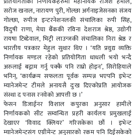
प्रतियोगताको निर्णायकहरुमा महानायक राजेश हमाल,
सरोज खनाल, नारायण पुरी, गोल्छा अर्गनाइजेसनका संजय
गोल्छा, रुपीज इन्टरनेशनलकी संचालिका रुपी सिंह,
विदुषी राणा, मेघा बैंककी रविना देशराज श्रेष्ठ, उद्योगी
रायषा टिब्डेवाल, भिट्री लाउन्जकी संचालिका निरा श्रेष्ठ र
भारतीय पत्रकार मेहुल सुथार थिए । ‘यति प्रवुद्य व्यक्ति
निर्णायक मण्डल रहेको प्रतियोगिता धाधली भयो भन्दै
अरुलाई बद्नाम गर्नु पक्कै पनि राम्रो होइन’, सिरोहियाले
भनिन्, ‘कार्यक्रम सफलता पूर्वक सम्पन्न भएपनि इभेन्ट
म्यानेजमेन्ट टीमले अनायसै दुःख दिएकोप्रति आयोजक
संस्था द पनास रनवेको आपत्ती छ ।’
फेसन डिजाईनर विशाल कपुरका अनुसार हामीले
निर्णायकको सीट सम्वन्धित प्रहरी कार्यलय प्रमुखलाई
देखाएर ‘विवाद क्लियर’ गरिसकेका छौं । इभेन्ट
म्यानेजमेन्टसंग एग्रीमेन्ट अनुसारको रकम पनि दिईसकेको