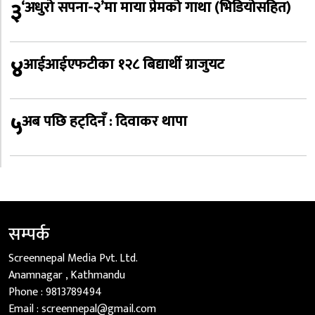
३
‘अधुरो सपना-२’मा माया प्रेमको गाथा (भिडियोसहित)
४
आईआईएफटीका १२८ बिद्यार्थी ग्राजुयट
५
अब पछि हट्दिनँ : दिवाकर थापा
सम्पर्क
Screennepal Media Pvt. Ltd.
Anamnagar , Kathmandu
Phone :
9813789494
Email :
screennepal@gmail.com