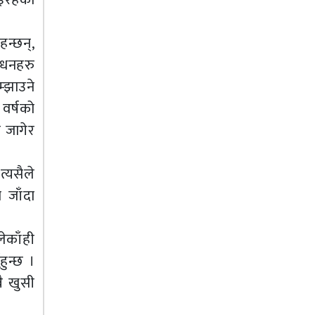
न्छन्,
बाधनहरु
्झाउने
वर्षको
ा जागेर
्यसैले
ा जाँदा
ेकाँही
हुन्छ ।
बै खुसी