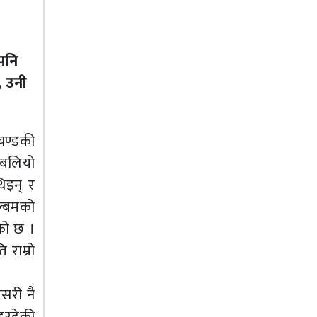
 पनि
, उनी
चण्डकी
 बलियो
िइन् र
ल्बमको
को छ ।
राम्रो
सरी नै
इरहेकी