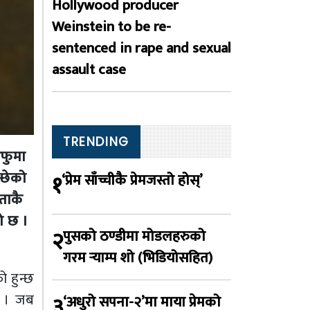
Hollywood producer
Weinstein to be re-
sentenced in rape and sexual
assault case
TRENDING
आफुमा
्छेको
१
‘प्रेम साँच्चीकै प्रेमजस्तो होस्’
िताकै
ो छ ।
२
पुसको ठण्डीमा मोडलहरुको
गरम र्‍याम्प शो (भिडियोसहित)
 हुन्छ
छ । जब
३
‘अधुरो सपना-२’मा माया प्रेमको