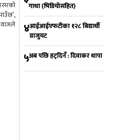
अवसरको
गाथा (भिडियोसहित)
ाउँछ’,
आवाजले
४
आईआईएफटीका १२८ बिद्यार्थी
ग्राजुयट
५
अब पछि हट्दिनँ : दिवाकर थापा