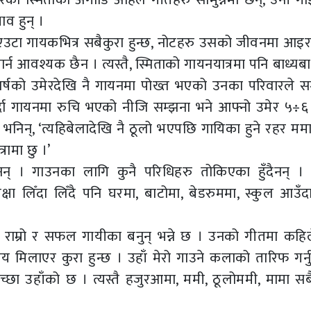
ाव हुन् ।
, एउटा गायकभित्र सबैकुरा हुन्छ, नोटहरु उसको जीवनमा आइरह
र्न आवश्यक छैन । त्यस्तै, स्मिताको गायनयात्रमा पनि बाध्य
्षको उमेरदेखि नै गायनमा पोख्त भएको उनका परिवारले सम
गर्दा गायनमा रुचि भएको नीजि सम्झना भने आफ्नो उमेर ५÷६ 
ले भनिन्, ‘त्यहिबेलादेखि नै ठूलो भएपछि गायिका हुने रहर मम
रामा छु ।’
नन् । गाउनका लागि कुनै परिधिहरु तोकिएका हुँदैनन् । त
िक्षा लिँदा लिँदै पनि घरमा, बाटोमा, बेडरुममा, स्कुल आउँद
नी राम्रो र सफल गायीका बनुन् भन्ने छ । उनको गीतमा कहिल
य मिलाएर कुरा हुन्छ । उहाँ मेरो गाउने कलाको तारिफ गर्नु
 इच्छा उहाँको छ । त्यस्तै हजुरआमा, ममी, ठूलोममी, मामा स