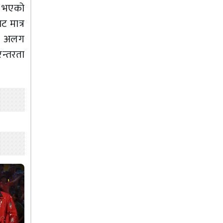
ा भएको
ट मात्र
ाट अलग
न्तरता