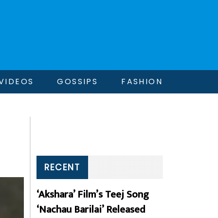
VIDEOS
GOSSIPS
FASHION
RECENT
‘Akshara’ Film’s Teej Song
‘Nachau Barilai’ Released