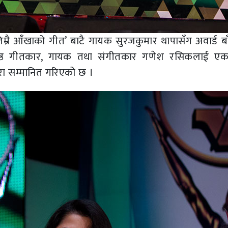
तिम्रै आँखाको गीत’ बाटै गायक सुरजकुमार थापासँग अवार्ड बा
रिष्ठ गीतकार, गायक तथा संगीतकार गणेश रसिकलाई ए
रा सम्मानित गरिएको छ ।