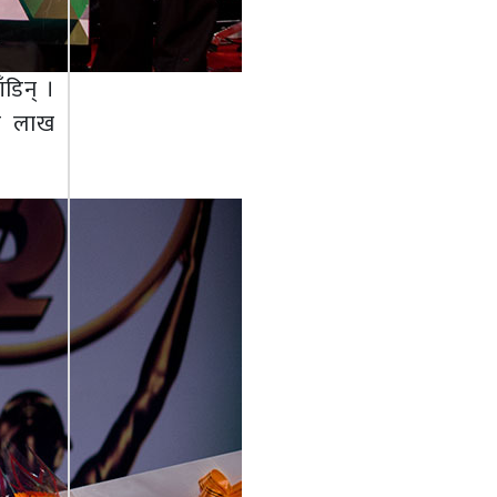
ँडिन् ।
क लाख