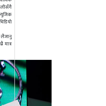
लीसँगै
्युजिक
 भिडियो
 लैजानु
ै मात्र