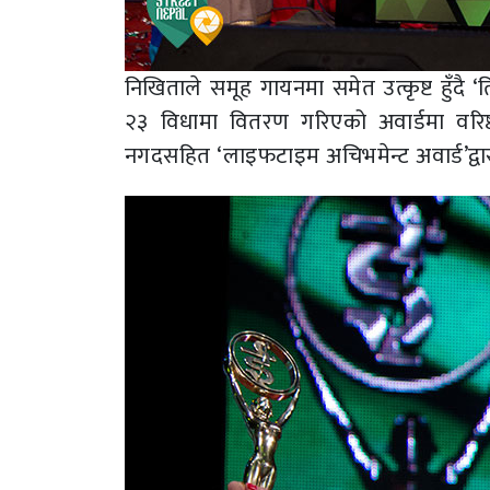
निखिताले समूह गायनमा समेत उत्कृष्ट हुँदै ‘
२३ विधामा वितरण गरिएको अवार्डमा व
नगदसहित ‘लाइफटाइम अचिभमेन्ट अवार्ड’द्वा