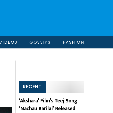
VIDEOS
GOSSIPS
FASHION
RECENT
‘Akshara’ Film’s Teej Song
‘Nachau Barilai’ Released