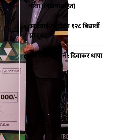
गाथा (भिडियोसहित)
४
आईआईएफटीका १२८ बिद्यार्थी
ग्राजुयट
५
अब पछि हट्दिनँ : दिवाकर थापा