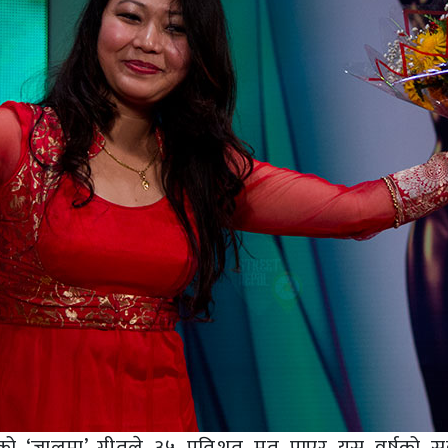
’ को ‘जालमा’ गीतले ३५ प्रतिशत मत पाएर यस वर्षको सर