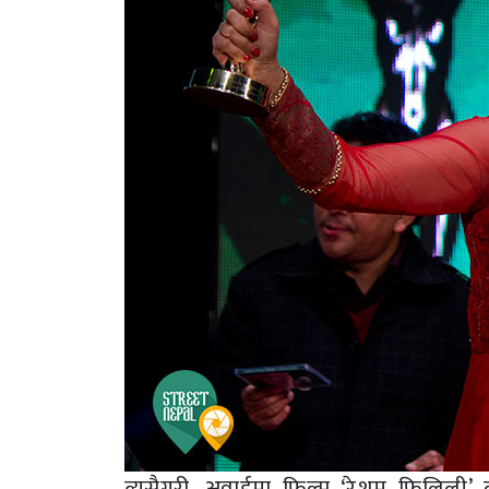
त्यसैगरी, अवार्डमा फिल्म ‘रेशम फिलिली