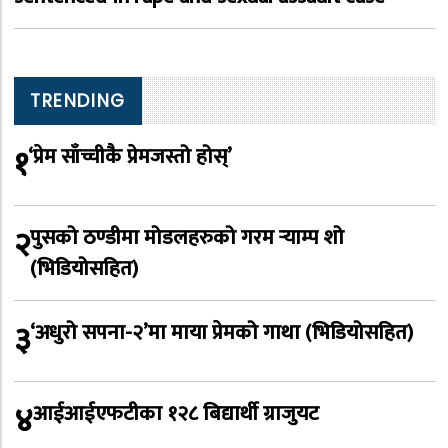
TRENDING
१
‘प्रेम साँच्चीकै प्रेमजस्तो होस्’
२
पुसको ठण्डीमा मोडलहरुको गरम र्‍याम्प शो
(भिडियोसहित)
३
‘अधुरो सपना-२’मा माया प्रेमको गाथा (भिडियोसहित)
४
आईआईएफटीका १२८ बिद्यार्थी ग्राजुयट