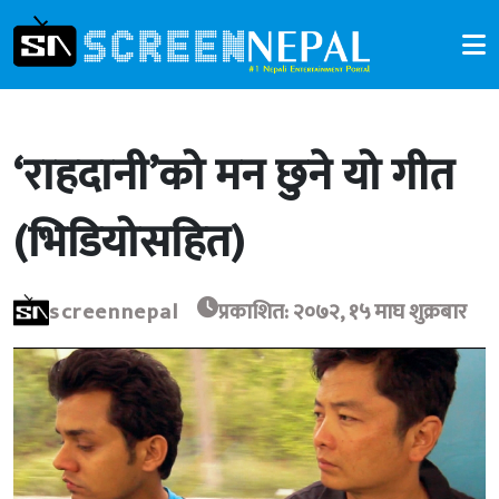
‘राहदानी’को मन छुने यो गीत
(भिडियोसहित)
screennepal
प्रकाशित: २०७२, १५ माघ शुक्रबार