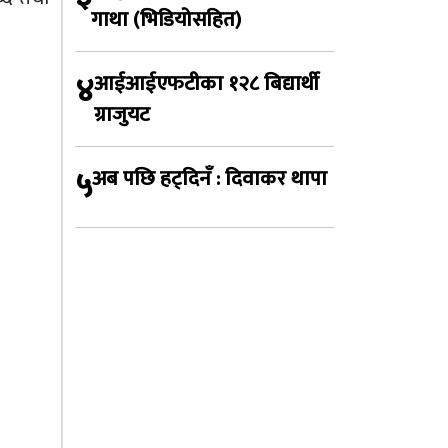
गाथा (भिडियोसहित)
४
आईआईएफटीका १२८ बिद्यार्थी
ग्राजुयट
५
अब पछि हट्दिनँ : दिवाकर थापा