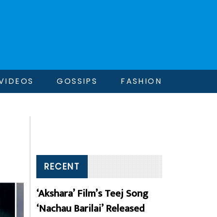
VIDEOS
GOSSIPS
FASHION
RECENT
‘Akshara’ Film’s Teej Song
‘Nachau Barilai’ Released