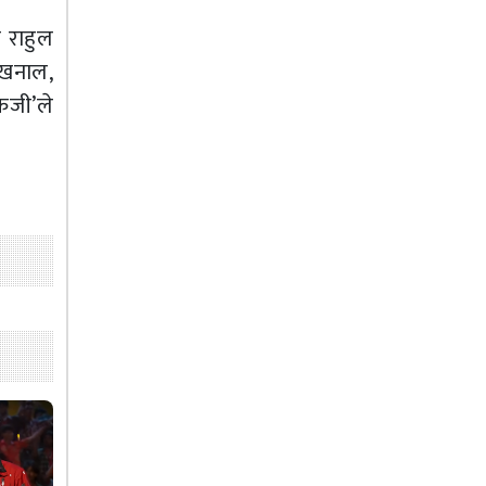
न राहुल
 खनाल,
रेजी’ले