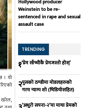
Hollywood producer
Weinstein to be re-
sentenced in rape and sexual
assault case
TRENDING
१
‘प्रेम साँच्चीकै प्रेमजस्तो होस्’
छ । यो
२
पुसको ठण्डीमा मोडलहरुको
गरिएको
गरम र्‍याम्प शो (भिडियोसहित)
 खरेल,
३
‘अधुरो सपना-२’मा माया प्रेमको
ब्द तथा