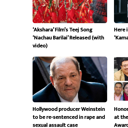
‘Akshara’ Film’s Teej Song
Here 
‘Nachau Barilai’ Released (with
‘Kama
video)
Hollywood producer Weinstein
Honor
to be re-sentenced in rape and
at th
sexual assault case
Award