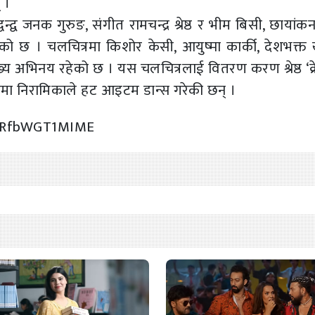
 ।
वन्द्व जनक गुरुङ, संगीत रामचन्द्र श्रेष्ठ र भीम बिसी, छायांक
ेको छ । चलचित्रमा किशोर केसी, आयुष्मा कार्की, देशभक्त
मुख्य अभिनय रहेको छ । यस चलचित्रलाई वितरण करण श्रेष्ठ ‘क्
ीतमा निरामिकाले हट आइटम डान्स गरेकी छन् ।
v=RfbWGT1MIME