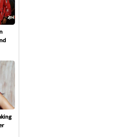
n
nd
aking
er