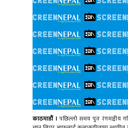
काठमाडौं ।
पछिल्लो समय पुनः रंगमञ्चीय गति
ज्ञान लिएर आफूलाई कलाकारितामा स्थापित ग