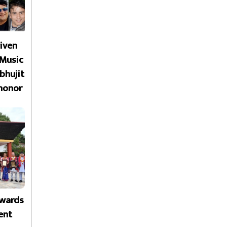
given
 Music
bhujit
honor
Awards
ent