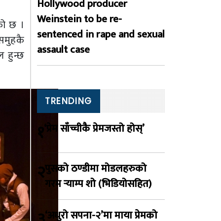
Hollywood producer
Weinstein to be re-
को छ ।
sentenced in rape and sexual
समुहकै
assault case
 हुन्छ
TRENDING
१
‘प्रेम साँच्चीकै प्रेमजस्तो होस्’
२
पुसको ठण्डीमा मोडलहरुको
गरम र्‍याम्प शो (भिडियोसहित)
३
‘अधुरो सपना-२’मा माया प्रेमको