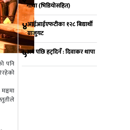
गाथा (भिडियोसहित)
४
आईआईएफटीका १२८ बिद्यार्थी
ग्राजुयट
५
अब पछि हट्दिनँ : दिवाकर थापा
को पनि
िरहेको
मञ्चमा
तुतीले