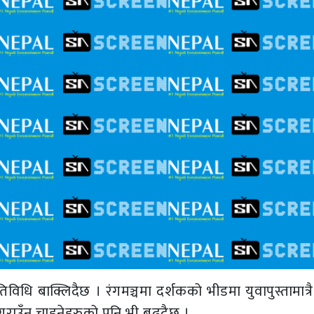
विधि बाक्लिदैछ । रंगमञ्चमा दर्शकको भीडमा युवापुस्तामात्र
राउँन चाहनेहरुको पनि भी बढ्दैछ ।