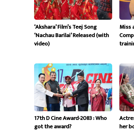
‘Akshara’ Film’s Teej Song
Miss 
‘Nachau Barilai’ Released (with
Compe
video)
train
17th D Cine Award-2083 : Who
Actre
got the award?
her b