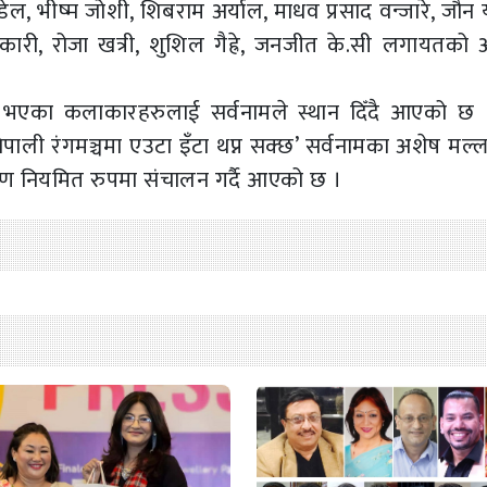
पौडेल, भीष्म जोशी, शिबराम अर्याल, माधव प्रसाद वन्जारे, जौन 
अधिकारी, रोजा खत्री, शुशिल गैह्रे, जनजीत के.सी लगायतको
 इच्छा भएका कलाकारहरुलाई सर्वनामले स्थान दिँदै आएको 
ेपाली रंगमञ्चमा एउटा इँटा थप्न सक्छ’ सर्वनामका अशेष मल्
्षण नियमित रुपमा संचालन गर्दै आएको छ ।