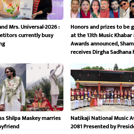
and Mrs. Universal-2026 :
Honors and prizes to be 
titors currently busy
at the 13th Music Khabar
ing
Awards announced, Sham
receives Dirgha Sadhana 
ss Shilpa Maskey marries
Natikaji National Music 
oyfriend
2081 Presented by Presid