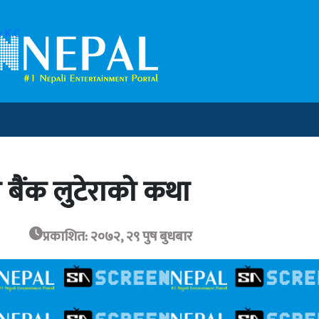
 K.C
बैंक लुटेराको कथा
प्रकाशित: २०७२, २९ पुष बुधबार