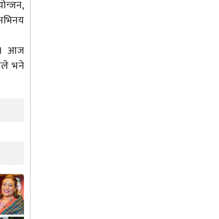
योन्जन,
 अभिनय
छ । आज
लले भने