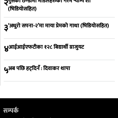
२
पुसको ठण्डीमा मोडलहरुको गरम र्‍याम्प शो
(भिडियोसहित)
३
‘अधुरो सपना-२’मा माया प्रेमको गाथा (भिडियोसहित)
४
आईआईएफटीका १२८ बिद्यार्थी ग्राजुयट
५
अब पछि हट्दिनँ : दिवाकर थापा
सम्पर्क