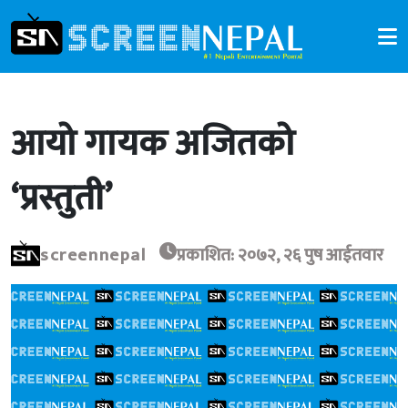
आयो गायक अजितको
‘प्रस्तुती’
screennepal
प्रकाशित: २०७२, २६ पुष आईतवार