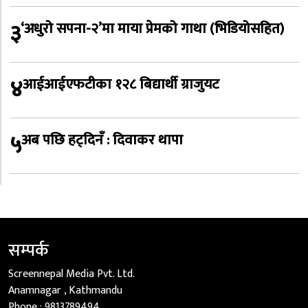
३
‘अधुरो सपना-२’मा माया प्रेमको गाथा (भिडियोसहित)
४
आईआईएफटीका १२८ बिद्यार्थी ग्राजुयट
५
अब पछि हट्दिनँ : दिवाकर थापा
सम्पर्क
Screennepal Media Pvt. Ltd.
Anamnagar , Kathmandu
Phone :
9813789494