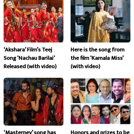
‘Akshara’ Film’s Teej
Here is the song from
Song ‘Nachau Barilai’
the film ‘Kamala Miss’
Released (with video)
(with video)
‘Masterney’ song has
Honors and prizes to be