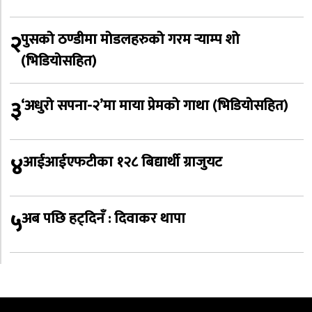
२
पुसको ठण्डीमा मोडलहरुको गरम र्‍याम्प शो
(भिडियोसहित)
३
‘अधुरो सपना-२’मा माया प्रेमको गाथा (भिडियोसहित)
४
आईआईएफटीका १२८ बिद्यार्थी ग्राजुयट
५
अब पछि हट्दिनँ : दिवाकर थापा