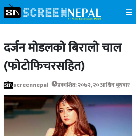
दर्जन मोडलको बिरालो चाल
(फोटोफिचरसहित)
screennepal
प्रकाशित: २०७२, २० आश्विन बुधबार