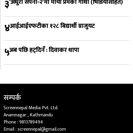
३
‘अधुरो सपना-२’मा माया प्रेमको गाथा (भिडियोसहित)
४
आईआईएफटीका १२८ बिद्यार्थी ग्राजुयट
५
अब पछि हट्दिनँ : दिवाकर थापा
सम्पर्क
Screennepal Media Pvt. Ltd.
Anamnagar , Kathmandu
Phone :
9813789494
Email :
screennepal@gmail.com