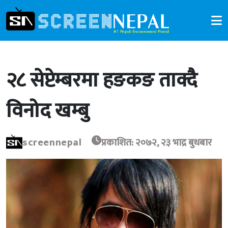
२८ सेप्टेम्बरमा हङकङ ताक्दै
विनोद खम्बु
screennepal
प्रकाशित: २०७२, २३ भाद्र बुधबार