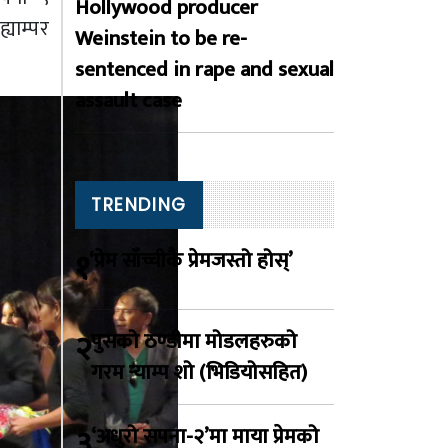
Hollywood producer
्याम्पर
Weinstein to be re-
sentenced in rape and sexual
assault case
TRENDING
१
‘प्रेम साँच्चीकै प्रेमजस्तो होस्’
२
पुसको ठण्डीमा मोडलहरुको
गरम र्‍याम्प शो (भिडियोसहित)
३
‘अधुरो सपना-२’मा माया प्रेमको