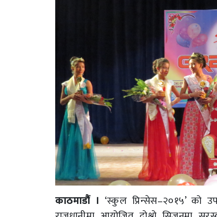
काठमाडौं ।
‘स्कुल प्रिन्सेस–२०१५’ को उपाध
राजधानीमा आयोजित दोश्रो सिजनमा सरस्