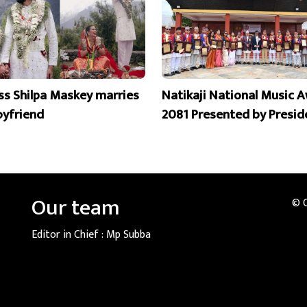
ss Shilpa Maskey marries
Natikaji National Music 
oyfriend
2081 Presented by Presid
Our team
© 
Editor in Chief :
Mp Subba