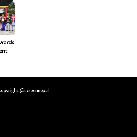
Awards
ent
Copyright @screennepal