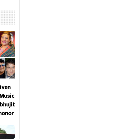
given
 Music
bhujit
honor