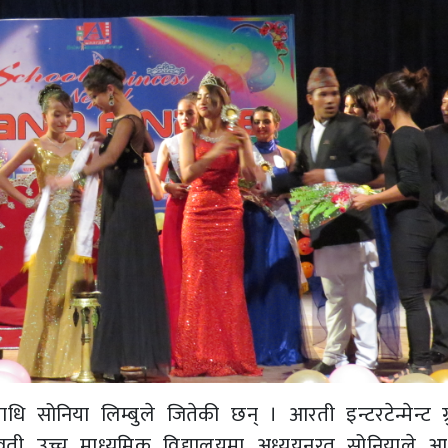
ि सोनिया लिम्बुले जितेकी छन् । आरती इन्टरटेन्मेन्ट ग्रु
वती उच्च माध्यमिक विद्यालयमा अध्ययनरत सोनियाले आ