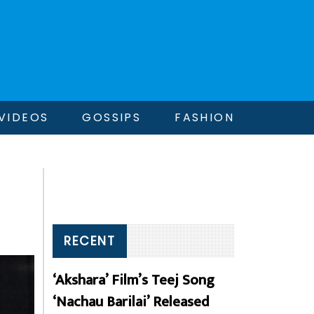
VIDEOS
GOSSIPS
FASHION
RECENT
‘Akshara’ Film’s Teej Song
‘Nachau Barilai’ Released