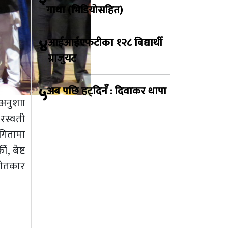
गाथा (भिडियोसहित)
४
आईआईएफटीका १२८ बिद्यार्थी
ग्राजुयट
५
अब पछि हट्दिनँ : दिवाकर थापा
 अनुशाा
रस्वती
ोगितामा
, बेष्ट
गीतकार