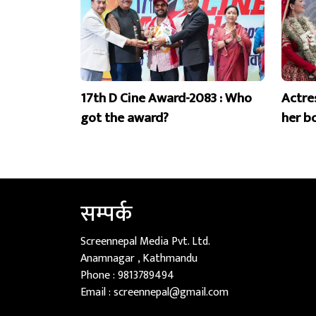
17th D Cine Award-2083 : Who
Actre
got the award?
her b
सम्पर्क
Screennepal Media Pvt. Ltd.
Anamnagar , Kathmandu
Phone :
9813789494
Email :
screennepal@gmail.com