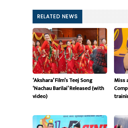
RELATED NEWS
‘Akshara’ Film’s Teej Song
Miss 
‘Nachau Barilai’ Released (with
Compe
video)
train