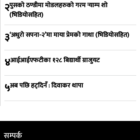
२
पुसको ठण्डीमा मोडलहरुको गरम र्‍याम्प शो
(भिडियोसहित)
३
‘अधुरो सपना-२’मा माया प्रेमको गाथा (भिडियोसहित)
४
आईआईएफटीका १२८ बिद्यार्थी ग्राजुयट
५
अब पछि हट्दिनँ : दिवाकर थापा
सम्पर्क