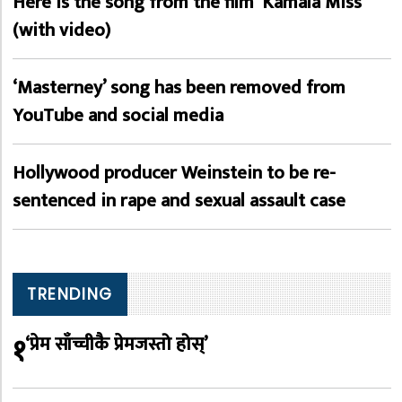
Here is the song from the film ‘Kamala Miss’
(with video)
‘Masterney’ song has been removed from
YouTube and social media
Hollywood producer Weinstein to be re-
sentenced in rape and sexual assault case
TRENDING
१
‘प्रेम साँच्चीकै प्रेमजस्तो होस्’