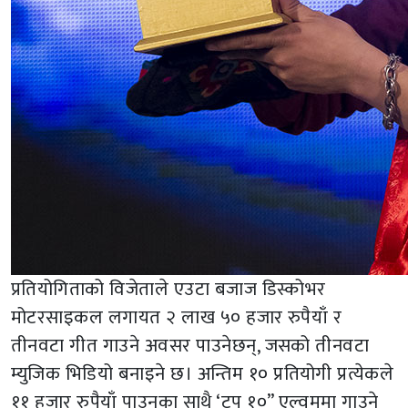
प्रतियोगिताको विजेताले एउटा बजाज डिस्कोभर
मोटरसाइकल लगायत २ लाख ५० हजार रुपैयाँ र
तीनवटा गीत गाउने अवसर पाउनेछन्, जसको तीनवटा
म्युजिक भिडियो बनाइने छ। अन्तिम १० प्रतियोगी प्रत्येकले
११ हजार रुपैयाँ पाउनुका साथै ‘टप १०” एल्वममा गाउने