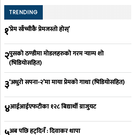
TRENDING
१
‘प्रेम साँच्चीकै प्रेमजस्तो होस्’
२
पुसको ठण्डीमा मोडलहरुको गरम र्‍याम्प शो
(भिडियोसहित)
३
‘अधुरो सपना-२’मा माया प्रेमको गाथा (भिडियोसहित)
४
आईआईएफटीका १२८ बिद्यार्थी ग्राजुयट
५
अब पछि हट्दिनँ : दिवाकर थापा