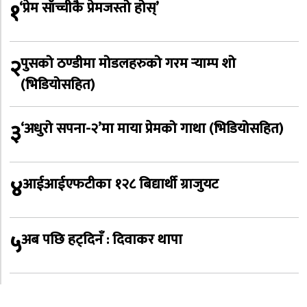
१
‘प्रेम साँच्चीकै प्रेमजस्तो होस्’
२
पुसको ठण्डीमा मोडलहरुको गरम र्‍याम्प शो
(भिडियोसहित)
३
‘अधुरो सपना-२’मा माया प्रेमको गाथा (भिडियोसहित)
४
आईआईएफटीका १२८ बिद्यार्थी ग्राजुयट
५
अब पछि हट्दिनँ : दिवाकर थापा