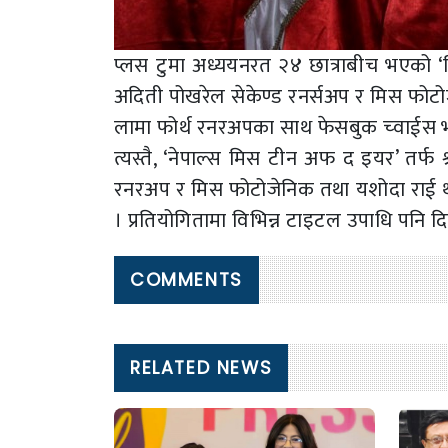
प्लस टुमा अध्ययनरत २४ छात्राबीच भएको ‘मि
अदिती पोखरेल सेकेण्ड रनर्सअप र मिस फोटोज
लामा फोर्थ रनरअपका साथ फेसबुक च्वाईस 
त्यस्तै, ‘नेपाल्स मिस टीन अफ द इयर’ तर्
रनरअप र मिस फोटोजेनिक तथा यशोदा राई थर्
। प्रतियोगितामा विभिन्न टाइटल उपाधि पनि द
COMMENTS
RELATED NEWS