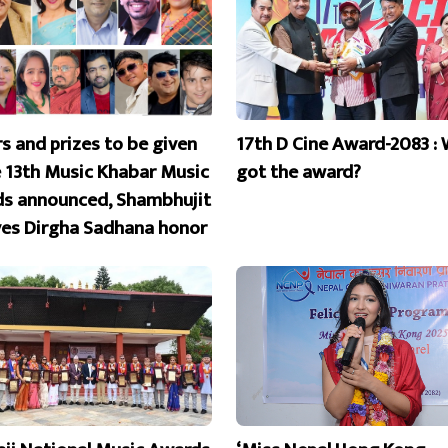
s and prizes to be given
17th D Cine Award-2083 :
e 13th Music Khabar Music
got the award?
s announced, Shambhujit
ves Dirgha Sadhana honor