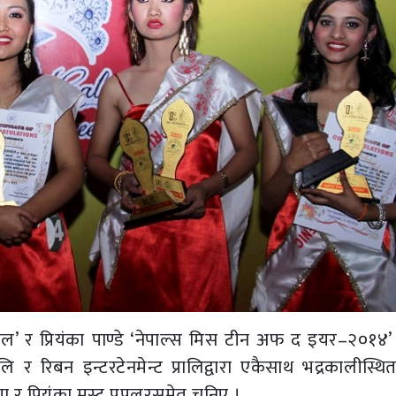
पाल’ र प्रियंका पाण्डे ‘नेपाल्स मिस टीन अफ द इयर–२०१४’
 र रिबन इन्टरटेनमेन्ट प्रालिद्वारा एकैसाथ भद्रकालीस्थित
ा र प्रियंका मस्ट पपुलरसमेत चुनिए ।