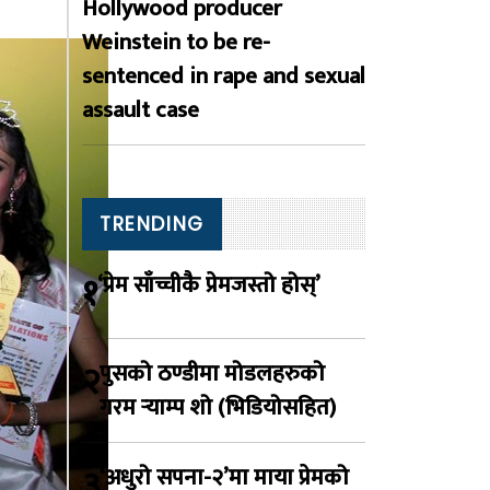
Hollywood producer
Weinstein to be re-
sentenced in rape and sexual
assault case
TRENDING
१
‘प्रेम साँच्चीकै प्रेमजस्तो होस्’
२
पुसको ठण्डीमा मोडलहरुको
गरम र्‍याम्प शो (भिडियोसहित)
३
‘अधुरो सपना-२’मा माया प्रेमको