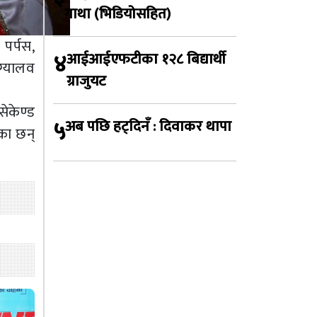
गाथा (भिडियोसहित)
पर्पस,
४
आईआईएफटीका १२८ बिद्यार्थी
 ग्यालव
ग्राजुयट
ेकेण्ड
५
अब पछि हट्दिनँ : दिवाकर थापा
का छन्