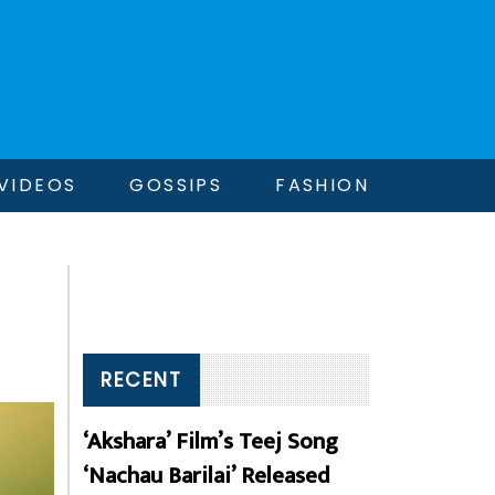
VIDEOS
GOSSIPS
FASHION
RECENT
‘Akshara’ Film’s Teej Song
‘Nachau Barilai’ Released