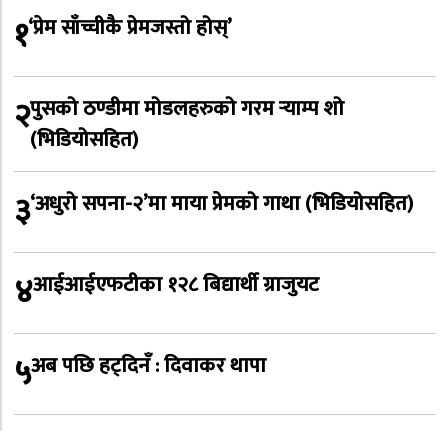
१
‘प्रेम साँच्चीकै प्रेमजस्तो होस्’
२
पुसको ठण्डीमा मोडलहरुको गरम र्‍याम्प शो
(भिडियोसहित)
३
‘अधुरो सपना-२’मा माया प्रेमको गाथा (भिडियोसहित)
४
आईआईएफटीका १२८ बिद्यार्थी ग्राजुयट
५
अब पछि हट्दिनँ : दिवाकर थापा