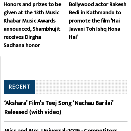
Honors and prizes to be
Bollywood actor Rakesh
given at the 13th Music
Bedi in Kathmandu to
Khabar Music Awards
promote the film ‘Hai
announced, Shambhujit
Jawani Toh Ishq Hona
receives Dirgha
Hai’
Sadhana honor
RECENT
‘Akshara’ Film’s Teej Song ‘Nachau Barilai’
Released (with video)
Miss and Mrs. Universal-2026 : Competitors