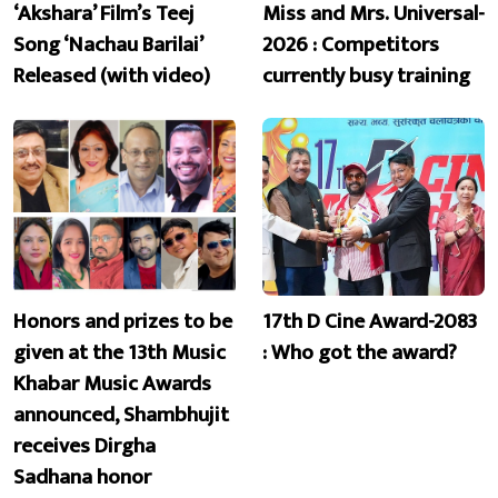
‘Akshara’ Film’s Teej
Miss and Mrs. Universal-
Song ‘Nachau Barilai’
2026 : Competitors
Released (with video)
currently busy training
Honors and prizes to be
17th D Cine Award-2083
given at the 13th Music
: Who got the award?
Khabar Music Awards
announced, Shambhujit
receives Dirgha
Sadhana honor