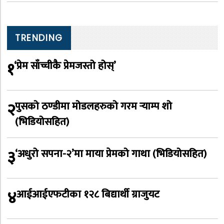
TRENDING
१
‘प्रेम साँच्चीकै प्रेमजस्तो होस्’
२
पुसको ठण्डीमा मोडलहरुको गरम र्‍याम्प शो
(भिडियोसहित)
३
‘अधुरो सपना-२’मा माया प्रेमको गाथा (भिडियोसहित)
४
आईआईएफटीका १२८ बिद्यार्थी ग्राजुयट