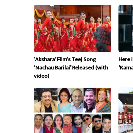
‘Akshara’ Film’s Teej Song
Here 
‘Nachau Barilai’ Released (with
‘Kama
video)