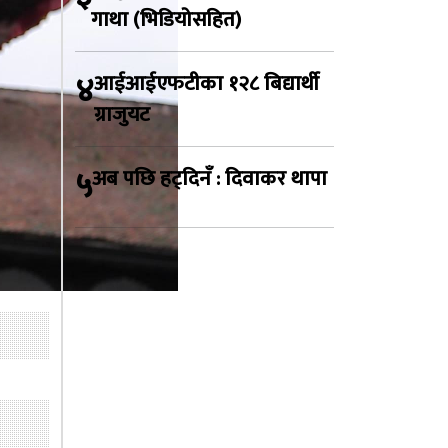
गाथा (भिडियोसहित)
४
आईआईएफटीका १२८ बिद्यार्थी
ग्राजुयट
५
अब पछि हट्दिनँ : दिवाकर थापा