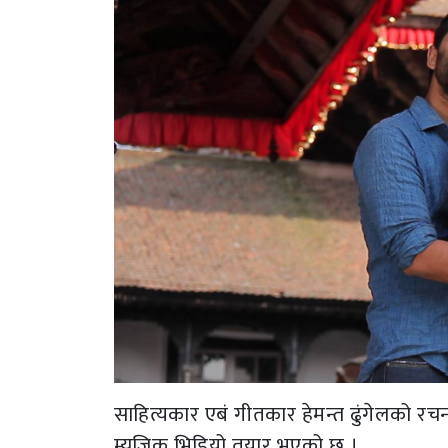
साहित्यकार एबं गीतकार हेमन्त ढुंगेलको रचना
म्युजिक भिडियो तयार भएको छ ।