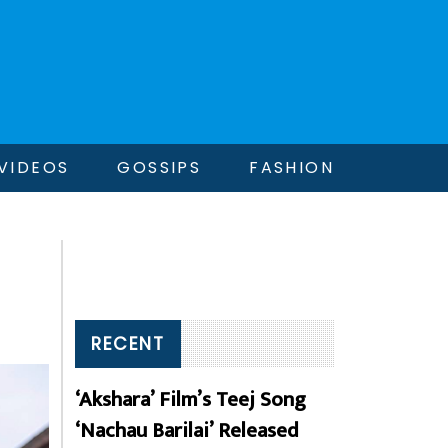
VIDEOS
GOSSIPS
FASHION
RECENT
‘Akshara’ Film’s Teej Song
‘Nachau Barilai’ Released