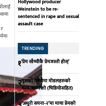
Hollywood producer
याँलाई
Weinstein to be re-
थामा
sentenced in rape and sexual
assault case
 र
्ममा
TRENDING
१
‘प्रेम साँच्चीकै प्रेमजस्तो होस्’
२
पुसको ठण्डीमा मोडलहरुको
गरम र्‍याम्प शो (भिडियोसहित)
३
‘अधुरो सपना-२’मा माया प्रेमको