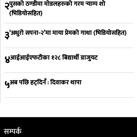
२
पुसको ठण्डीमा मोडलहरुको गरम र्‍याम्प शो
(भिडियोसहित)
३
‘अधुरो सपना-२’मा माया प्रेमको गाथा (भिडियोसहित)
४
आईआईएफटीका १२८ बिद्यार्थी ग्राजुयट
५
अब पछि हट्दिनँ : दिवाकर थापा
सम्पर्क