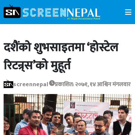
दशैंको शुभसाइतमा ‘होस्टेल
रिटन्र्स’को मुहूर्त
screennepal
प्रकाशित: २०७१, १४ आश्विन मंगलवार