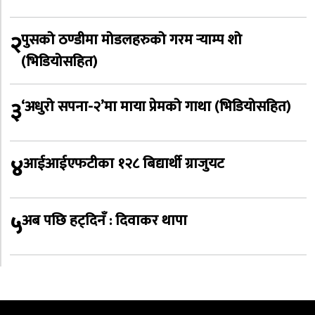
२
पुसको ठण्डीमा मोडलहरुको गरम र्‍याम्प शो
(भिडियोसहित)
३
‘अधुरो सपना-२’मा माया प्रेमको गाथा (भिडियोसहित)
४
आईआईएफटीका १२८ बिद्यार्थी ग्राजुयट
५
अब पछि हट्दिनँ : दिवाकर थापा