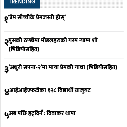
TRENDING
१
‘प्रेम साँच्चीकै प्रेमजस्तो होस्’
२
पुसको ठण्डीमा मोडलहरुको गरम र्‍याम्प शो
(भिडियोसहित)
३
‘अधुरो सपना-२’मा माया प्रेमको गाथा (भिडियोसहित)
४
आईआईएफटीका १२८ बिद्यार्थी ग्राजुयट
५
अब पछि हट्दिनँ : दिवाकर थापा