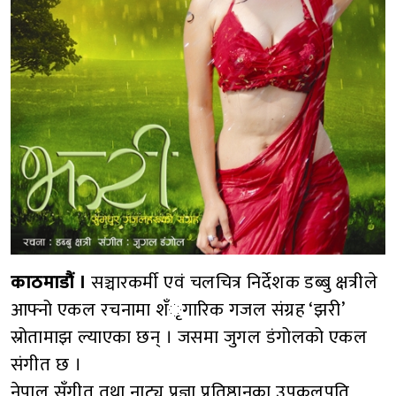
काठमाडौं ।
सञ्चारकर्मी एवं चलचित्र निर्देशक डब्बु क्षत्रीले
आफ्नो एकल रचनामा शँृगारिक गजल संग्रह ‘झरी’
स्रोतामाझ ल्याएका छन् । जसमा जुगल डंगोलको एकल
संगीत छ ।
नेपाल सँगीत तथा नाट्य प्रज्ञा प्रतिष्ठानका उपकुलपति