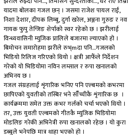
झरीले रुझ्दा पनि…, तिमीसँग सुन्दरताको…, धेरै रोएँ तिम्रो
यादमा बोलका गजल छन् । जसमा राजेश पायल राई,
निशा देशार, दीपक लिम्बु, दुर्गा खरेल, अञ्जना गुरुङ र नव
गायक फुपु तेन्जिङ शेर्पाको स्वर रहेको छ । झरीलाई
विन्ध्यवासिनी म्युजिक प्रालिले बजारमा ल्याएको हो ।
बिमोचन समारोहमा झरीले रुभ्mदा पनि…गजलको
भिडियो रिलिज गरिएको थियो । क्षत्री आफैंले निर्देशन
गरेको यो भिडियोमा नविन लम्साल र रुपा खनालको
अभिनय छ ।
गजल संग्रहलाई शृंगारिक भनिए पनि एल्बमको कभरमा
छापिएको युवतीको तस्बिर भने साँँच्चीकै शृंगारिक छ ।
कार्यक्रममा समेत उक्त कभर गर्लको चर्चा भएको थियो ।
तर, उक्त युवती एल्बमको गीतकै म्युजिक भिडियोमा
मोडलिङ गरेकी अभिनेत्री रुपा खनालको रहेछ । यो कुरा
डब्बुले भनेपछि मात्र थाहा भएको हो ।