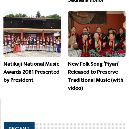
Sadhana honor
Natikaji National Music
New Folk Song ‘Piyari’
Awards 2081 Presented
Released to Preserve
by President
Traditional Music (with
video)
RECENT