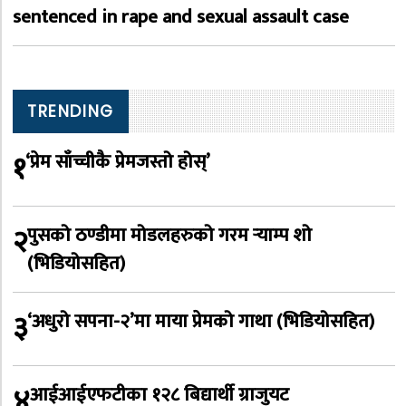
sentenced in rape and sexual assault case
TRENDING
१
‘प्रेम साँच्चीकै प्रेमजस्तो होस्’
२
पुसको ठण्डीमा मोडलहरुको गरम र्‍याम्प शो
(भिडियोसहित)
३
‘अधुरो सपना-२’मा माया प्रेमको गाथा (भिडियोसहित)
४
आईआईएफटीका १२८ बिद्यार्थी ग्राजुयट