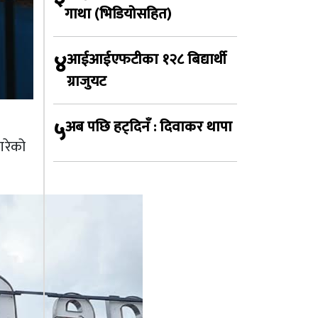
गाथा (भिडियोसहित)
४
आईआईएफटीका १२८ बिद्यार्थी
ग्राजुयट
५
अब पछि हट्दिनँ : दिवाकर थापा
गरेको