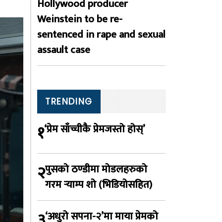
Hollywood producer
Weinstein to be re-
sentenced in rape and sexual
assault case
TRENDING
१
‘प्रेम साँच्चीकै प्रेमजस्तो होस्’
२
पुसको ठण्डीमा मोडलहरुको
गरम र्‍याम्प शो (भिडियोसहित)
३
‘अधुरो सपना-२’मा माया प्रेमको