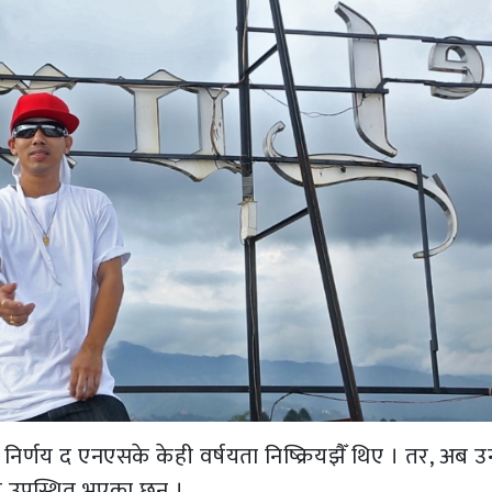
र्णय द एनएसके केही वर्षयता निष्क्रियझैँ थिए । तर, अब उ
ाझ उपस्थित भएका छन् ।