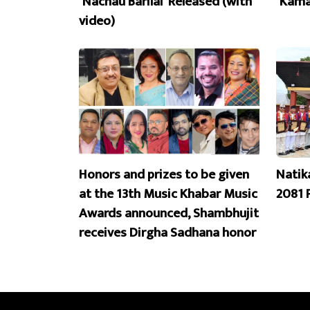
‘Nachau Barilai’ Released (with
‘Kama
video)
Honors and prizes to be given
Natik
at the 13th Music Khabar Music
2081 
Awards announced, Shambhujit
receives Dirgha Sadhana honor