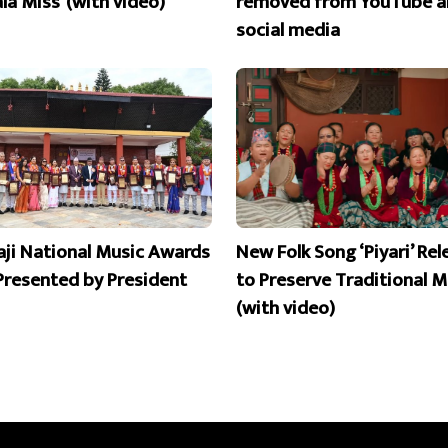
la Miss’ (with video)
removed from YouTube a
social media
aji National Music Awards
New Folk Song ‘Piyari’ Re
Presented by President
to Preserve Traditional M
(with video)