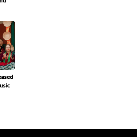
nd
leased
usic