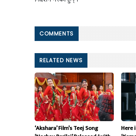
COMMENTS
RELATED NEWS
‘Akshara’ Film’s Teej Song
Here 