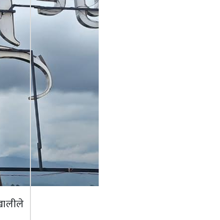
ोखालीले