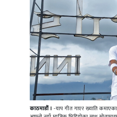
काठमाडौं ।
-याप गीत गाएर ख्याति कमाएका नि
आफ्नो नयाँ म्युजिक भिडियोका साथ स्रोताम