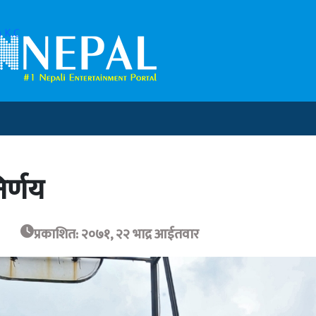
 K.C
िर्णय
प्रकाशित: २०७१, २२ भाद्र आईतवार