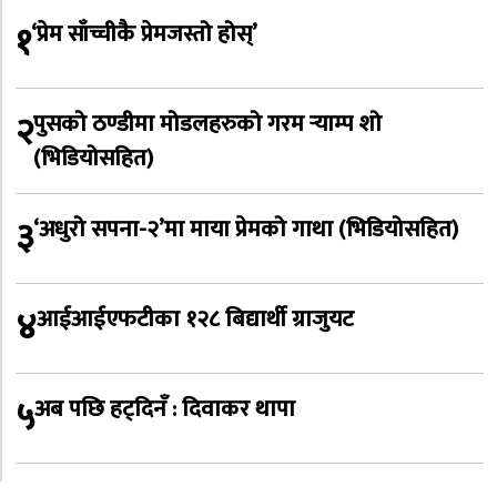
१
‘प्रेम साँच्चीकै प्रेमजस्तो होस्’
२
पुसको ठण्डीमा मोडलहरुको गरम र्‍याम्प शो
(भिडियोसहित)
३
‘अधुरो सपना-२’मा माया प्रेमको गाथा (भिडियोसहित)
४
आईआईएफटीका १२८ बिद्यार्थी ग्राजुयट
५
अब पछि हट्दिनँ : दिवाकर थापा