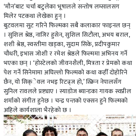
‘मौन’बाट चर्चा बटुलेका भूषालले सन्तोष लम्सालसग
मिलेर पटकथा लेखेका हुन् ।
बुटवलमा सुट गरिने फिल्मका सबै कलाकार फाइनल छन्
। सुशिल श्रेष्ठ, नाजिर हुसेन, सुशिल सिटौला, अभय बराल,
शशी श्रेष्ठ, स्वस्तीमा खड्का, सुदाम सिके, प्रदीपकुमार
चौधरी, इभास जोशी र रमेश श्रेष्ठले फिल्ममा अभिनय गर्ने
भएका छन् । ‘होस्टेलको जीवनशैली, मित्रता र प्रेमको कथा
पेश गर्ने सिनेमामा अघिल्लो फिल्मको कथा कहीँ दोहोरिने
छैन, यो सिक्ेवल नभइ रिटन्र्ज हो,’ स्क्रिन नेपालसँग
सुनिल रावलले प्रष्ट्याए । स्याडोज ब्यान्डका गायक स्वप्नील
शर्माको संगीत हुनेछ । चन्द्र पन्तको एक्सन हुने फिल्मको
अहिले कार्यशाला भैरहेको छ ।