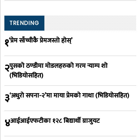
TRENDING
१
‘प्रेम साँच्चीकै प्रेमजस्तो होस्’
२
पुसको ठण्डीमा मोडलहरुको गरम र्‍याम्प शो
(भिडियोसहित)
३
‘अधुरो सपना-२’मा माया प्रेमको गाथा (भिडियोसहित)
४
आईआईएफटीका १२८ बिद्यार्थी ग्राजुयट