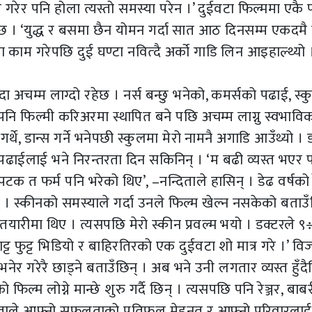
काम गरेर पनि होला त्यस्तो समस्या परेन ।’ दुईवटा फिल्ममा एक
रेछ । ‘युद्ध र बसमा छैन योमन गर्दा सात आठ दिनसम्म एकदमै ग
 काम गरेपछि दुई घण्टा नवित्दै अर्को गाडि लिन आइहाल्थ्यो 
अचम्म लाग्दो रहेछ । नर्स बन्छु भनेको, कमर्सको पढाई, स्
तर पनि फिल्मी करिअरमा स्थापित बने पछि अचम्म लाग्नु स्वभावि
गर्थे, डान्स गर्ने भनेपछी स्कुलमा मेरो नामनै अगाडि आउँथ्यो । 
 पढाईलाई भने निरन्तरता दिन सकिनिन् । ‘म बढी व्यस्त भएर 
त फर्म पनि भरेको थिए’, –नन्दिताले हासिन् । डेढ वर्षको र
 । स्कीनको समस्याले गर्दा उनले फिल्म खेल्न नसकेको बताउँ
म तयारीमा थिए । त्यसपछि मेरो स्कीन प्रवल्म भयो । डक्टरले 
्ट फुट्ट भिडियो र बाहिरतिरको एक दुईवटा शो मात्र गरे ।’ वि
ेर गरेरै छाड्ने बताउँछिन् । अब भने उनी लगतार व्यस्त हुँदै
ल्म लोग्ने मान्छे शुरु गर्दै छिन् । त्यसपछि पनि रेञ्जर, बाबर
िताले आफ्नो सफलताको प्रतिफल मेहनत र आफ्नो परिवारलाई