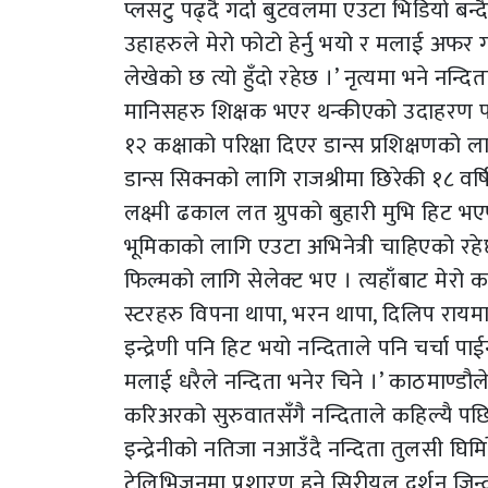
प्लसटु पढ्दै गर्दा बुटवलमा एउटा भिडियो बन
उहाहरुले मेरो फोटो हेर्नु भयो र मलाई अफर 
लेखेको छ त्यो हुँदो रहेछ ।’ नृत्यमा भने नन्द
मानिसहरु शिक्षक भएर थन्कीएको उदाहरण प
१२ कक्षाको परिक्षा दिएर डान्स प्रशिक्षणको 
डान्स सिक्नको लागि राजश्रीमा छिरेकी १८ वर्ष
लक्ष्मी ढकाल लत ग्रुपको बुहारी मुभि हिट भ
भूमिकाको लागि एउटा अभिनेत्री चाहिएको रहेछ
फिल्मको लागि सेलेक्ट भए । त्यहाँबाट मेरो 
स्टरहरु विपना थापा, भरन थापा, दिलिप रायमाझि,
इन्द्रेणी पनि हिट भयो नन्दिताले पनि चर्चा पाई
मलाई धरैले नन्दिता भनेर चिने ।’ काठमाण्डौल
करिअरको सुरुवातसँगै नन्दिताले कहिल्यै पछि फ
इन्द्रेनीको नतिजा नआउँदै नन्दिता तुलसी घिम
टेलिभिजनमा प्रशारण हुने सिरीयल दर्शन जिन