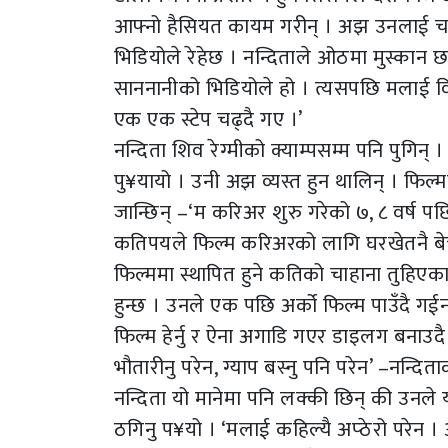
आफ्नो हैसियत कायम गरीन् । अझ उनलाई चर्च
भिडियोले रेहेछ । नन्दिताले ओठमा मुस्कान छर
साननानीको भिडियोले हो । त्यसपछि मलाई वि
एक एक स्टेप चढ्दै गए ।’
नन्दिता शिव रेग्मीको क्याम्पसम्म पनि पुगि
पु¥यायो । उनी अझ व्यस्त हुन थालिन् । फिल्
जान्छिन् –‘म करिअर शुरु गरेको ७, ८ वर्ष प
कतिपयले फिल्म करिअरको लागि घरखेतनै बेचे
फिल्ममा स्थापित हुने कतिको चाहाना तुहिएका 
हुन्छ । उनले एक पछि अर्को फिल्म पाउँदै गई
फिल्म हेर्नु र ऐना अगाडि गएर डाइलग बनाउदै अ
भौतारीनु परेन, ग्याप बस्नु पनि परेन’ –नन्दित
नन्दिता यो मानेमा पनि लक्की छिन् की उनले 
ठगिनु प¥यो । ‘मलाई कहिल्यै अप्ठेरो परेन । 