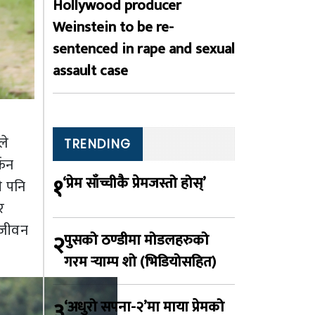
Hollywood producer
Weinstein to be re-
sentenced in rape and sexual
assault case
ले
TRENDING
्कन
१
‘प्रेम साँच्चीकै प्रेमजस्तो होस्’
ी पनि
र
 जीवन
२
पुसको ठण्डीमा मोडलहरुको
गरम र्‍याम्प शो (भिडियोसहित)
३
‘अधुरो सपना-२’मा माया प्रेमको