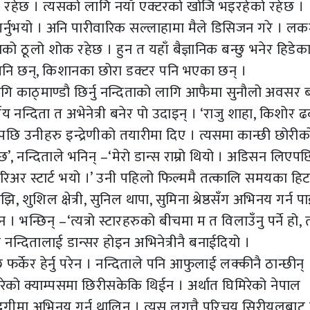
्दै रहेछ । त्यसको लागि नयाँ एक्टरको खोजि भइरहेको रहेछ ।
गर्नुभयो । अनि पारीवारिक सल्लाहामा मैले डिसिजन गरे । लक
िताको ठूलो शोक रहेछ । हुन त यहाँ बैज्ञानिक बन्छु भनेर हिडेक
नि छन्, किशानका छोरा डक्टर पनि भएका छन् ।
लागि काठ्माण्डौ छिर्नु नन्दिताको लागि आफैमा सुनौलो अवसर ब
िय नन्दिता त अभेनेत्री बनेर पो उदाइन् । ‘राजु शाहा, किशोर 
एपछि उनीहरु इन्द्रेणीको तयारीमा दिए । त्यसमा कान्छी छोरीक
’, नन्दिताले भनिन् –‘मेरो डान्स राम्रो थियो । अडिसन लिएप
करिअर स्टार्ट भयो ।’ उनी पहिलो फिल्ममै तत्कालि समयका हि
 शुशिल क्षेत्री, सुनिल थापा, सुमिना श्रेष्ठसँग अभिनय गर्न पा
न । भन्छिन् –‘त्यत्रो स्टारहरुको बीचमा म त विलाउँनु पर्ने हो,
े नन्दितालाई डान्सर होइन अभिनेत्रीनै बनाईदियो ।
र्केर हेर्नु परेन । नन्दिताले पनि आफुलाई लक्कीनै ठान्छीन् 
िरेको क्याम्पसमा छिरीसकेकि थिईन । अर्थात घिमिरेको नेपाल
्दगीमा अभिनय गर्न थालिन् । त्यस लगत्तै परिचय सिरीयलबाट