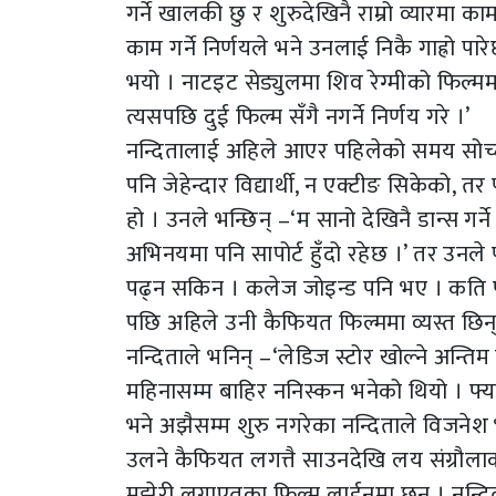
गर्ने खालकी छु र शुरुदेखिनै राम्रो व्यारमा 
काम गर्ने निर्णयले भने उनलाई निकै गाह्रो पा
भयो । नाटइट सेड्युलमा शिव रेग्मीको फिल्ममा
त्यसपछि दुई फिल्म सँगै नगर्ने निर्णय गरे ।’
नन्दितालाई अहिले आएर पहिलेको समय सोच्दा 
पनि जेहेन्दार विद्यार्थी, न एक्टीङ सिकेको, 
हो । उनले भन्छिन् –‘म सानो देखिनै डान्स गर्ने 
अभिनयमा पनि सापोर्ट हुँदो रहेछ ।’ तर उनले
पढ्न सकिन । कलेज जोइन्ड पनि भए । कति पटक 
पछि अहिले उनी कैफियत फिल्ममा व्यस्त छिन्
नन्दिताले भनिन् –‘लेडिज स्टोर खोल्ने अन्ति
महिनासम्म बाहिर ननिस्कन भनेको थियो । फ्याट
भने अझैसम्म शुरु नगरेका नन्दिताले विजनेश भन
उलने कैफियत लगत्तै साउनदेखि लय संग्रौलाको फि
मझेरी लगाएतका फिल्म लाईनमा छन् । नन्द