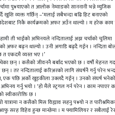
ामा पु¥याएको त आलोक नेम्वाङको साननानी भन्ने म्युजिक
्दै खुशि व्यक्त गर्छिन् –‘मलाई सबैभन्दा बढि हिट बनाएको
देशबाट निकै कार्यक्रमको अफर अउँन थाल्यो । म हरेक काम ग
न् । हामी ती भाईको अभिनयले नन्दितालाई अझ चर्चाको चुलिमा
मको अफर बढ्न थाल्यो । उनी अगाडि बढ्दै गईन । नन्दिता बोल्
छि त एकदमै व्यस्त भए ।’
का छन् । कसैको जीवननै बर्बाद भएको छ । वर्षौ मेहनत गर्द
छन् । तर नन्दितालाई करिअरको लागि संघर्षनै गर्नु परेन भन्
न, एक पछि अर्को खुड्कीला उक्लदै गईन् । उनको संघर्ष भनेक
भिनय गर्नु भयो । ‘हो मैले स्ट्रगल गर्न परेन । काम नपाएर क
ाको स्वीकारोक्ति छ ।
यो यात्रामा न कसैको मिस विह्याव सहनु प¥यो न त पारीश्रमिक
आफु सरह विहेव हुन्छ मान्छेमा । म फ्यामिलियर र सबैलाई रेस्