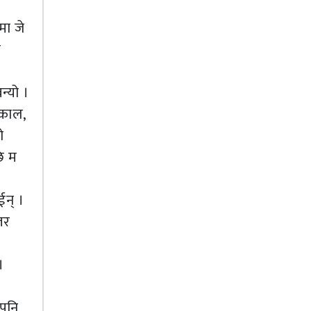
मा जे
ा
न्यो ।
ढकाल,
ो
छि म
ट
ईन् ।
 तर
।
 पनि