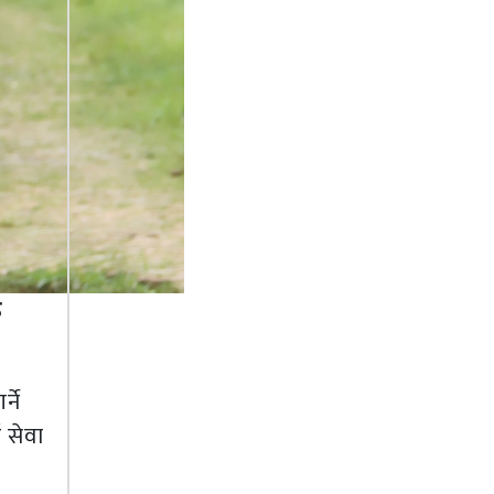
ठ
्ने
 सेवा