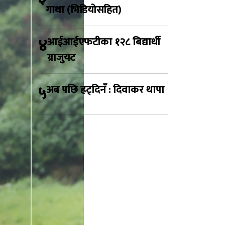
गाथा (भिडियोसहित)
४
आईआईएफटीका १२८ बिद्यार्थी
ग्राजुयट
५
अब पछि हट्दिनँ : दिवाकर थापा