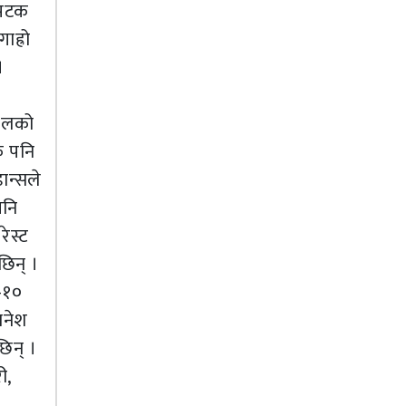
ै पटक
ाह्रो
।
कुलको
क पनि
डान्सले
पनि
ेस्ट
छिन् ।
९÷१०
जनेश
छिन् ।
ी,