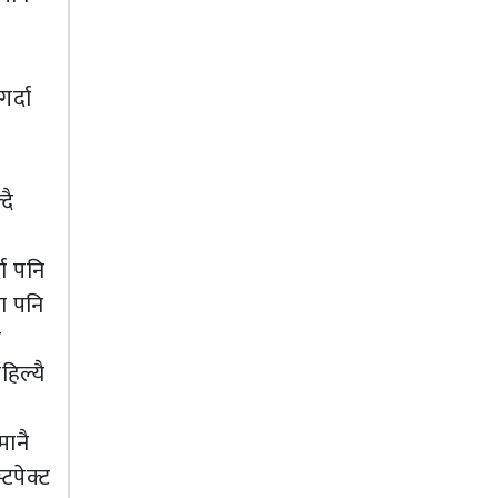
र्दा
दै
ा पनि
दा पनि
ो
हिल्यै
मानै
टपेक्ट