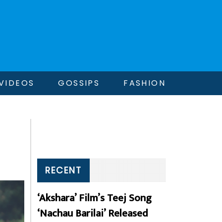
VIDEOS
GOSSIPS
FASHION
RECENT
‘Akshara’ Film’s Teej Song
‘Nachau Barilai’ Released