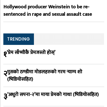
Hollywood producer Weinstein to be re-
sentenced in rape and sexual assault case
TRENDING
१
‘प्रेम साँच्चीकै प्रेमजस्तो होस्’
२
पुसको ठण्डीमा मोडलहरुको गरम र्‍याम्प शो
(भिडियोसहित)
३
‘अधुरो सपना-२’मा माया प्रेमको गाथा (भिडियोसहित)