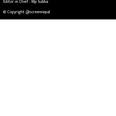
Editor in Chief :
Mp Subba
© Copyright @screennepal