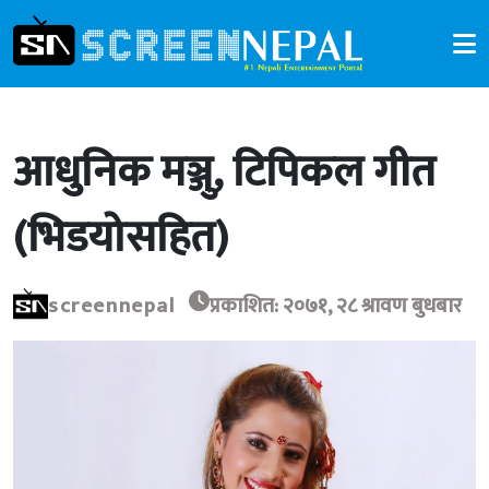
आधुनिक मञ्जु, टिपिकल गीत
(भिडयोसहित)
screennepal
प्रकाशित: २०७१, २८ श्रावण बुधबार