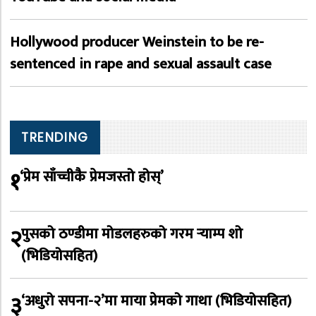
Hollywood producer Weinstein to be re-
sentenced in rape and sexual assault case
TRENDING
१
‘प्रेम साँच्चीकै प्रेमजस्तो होस्’
२
पुसको ठण्डीमा मोडलहरुको गरम र्‍याम्प शो
(भिडियोसहित)
३
‘अधुरो सपना-२’मा माया प्रेमको गाथा (भिडियोसहित)