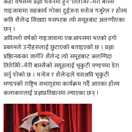
केही वर्षसम्म प्रज्ञा भवनमा हुने ‘तितेजिरे–मेरी बास्सै’
गाइजात्रामा सहकार्य गरेका दुईजना मनोज गजुरेल र हाँस्य
कवि शैलेन्द्र सिंखडा यसपटक त्यो समूहबाट अलग्गीएका
छन् ।
अघिल्लो वर्षको गाइजात्रामा एकआपसमा भएको इगो
प्रब्लमले उनीहरुलाई छुटाएको बताइएको छ । प्रज्ञा
प्रष्ठिानकका जागीरे शैलेन्द्र त्यो समूहबाट अलग्गिदा
तितेजिरे–मेरी बास्सैको समूहलाई भृकुटी मण्डपमा डेरा
सर्नु परेको छ । मनोज र शैलेन्द्रले यसअघि भृकुटी
मण्डपको राष्ट्रिय सभागृहमा कार्यक्रम गर्दै आएका हाँस्य
कलाकारलाई प्रज्ञाप्रतिष्ठानमा ल्याएका छन् ।