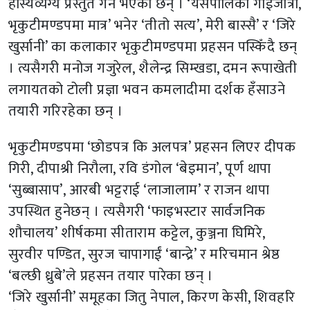
हास्यव्यंग्य प्रस्तुत गर्ने भएका छन् । ‘यसपालिको गाईजात्रा,
भृकुटीमण्डपमा मात्र’ भनेर ‘तीतो सत्य’, मेरी बास्सै’ र ‘जिरे
खुर्सानी’ का कलाकार भृकुटीमण्डपमा प्रहसन पस्किँदै छन्
। त्यसैगरी मनोज गजुरेल, शैलेन्द्र सिम्खडा, दमन रूपाखेती
लगायतको टोली प्रज्ञा भवन कमलादीमा दर्शक हँसाउने
तयारी गरिरहेका छन् ।
भृकुटीमण्डपमा ‘छोडपत्र कि अलपत्र’ प्रहसन लिएर दीपक
गिरी, दीपाश्री निरौला, रवि डंगोल ‘बेइमान’, पूर्ण थापा
‘सुब्बासाप’, आरबी भट्टराई ‘लाजालाम’ र राजन थापा
उपस्थित हुनेछन् । त्यसैगरी ‘फाइभस्टार सार्वजनिक
शौचालय’ शीर्षकमा सीताराम कट्टेल, कुञ्जना घिमिरे,
सुरवीर पण्डित, सुरज चापागाईं ‘बान्द्रे’ र मरिचमान श्रेष्ठ
‘बल्छी ध्रुबे’ले प्रहसन तयार पारेका छन् ।
‘जिरे खुर्सानी’ समूहका जितु नेपाल, किरण केसी, शिवहरि