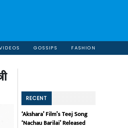
VIDEOS
GOSSIPS
FASHION
री
RECENT
‘Akshara’ Film’s Teej Song
‘Nachau Barilai’ Released