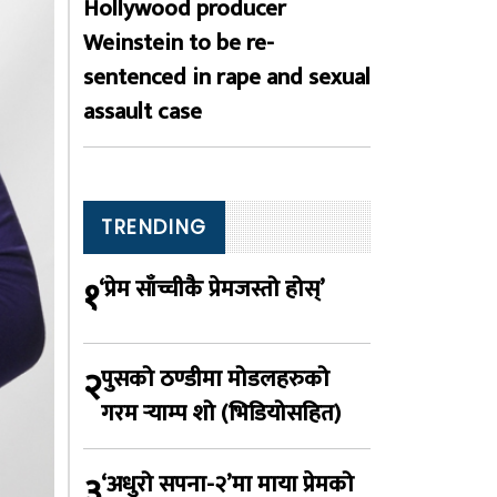
Hollywood producer
Weinstein to be re-
sentenced in rape and sexual
assault case
TRENDING
१
‘प्रेम साँच्चीकै प्रेमजस्तो होस्’
२
पुसको ठण्डीमा मोडलहरुको
गरम र्‍याम्प शो (भिडियोसहित)
३
‘अधुरो सपना-२’मा माया प्रेमको