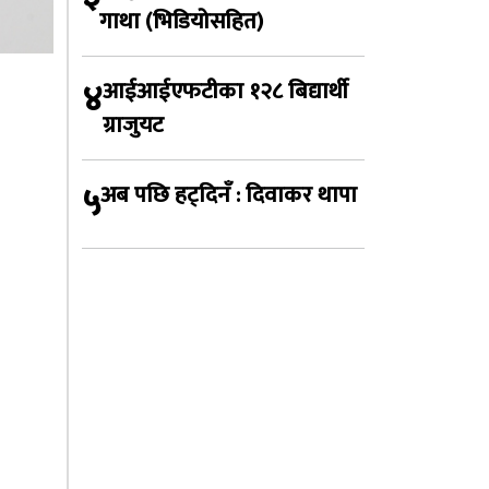
गाथा (भिडियोसहित)
४
आईआईएफटीका १२८ बिद्यार्थी
ग्राजुयट
५
अब पछि हट्दिनँ : दिवाकर थापा