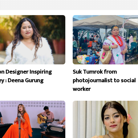
on Designer Inspiring
Suk Tumrok from
ey : Deena Gurung
photojournalist to social
worker