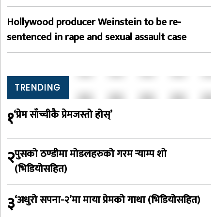
Hollywood producer Weinstein to be re-
sentenced in rape and sexual assault case
TRENDING
१
‘प्रेम साँच्चीकै प्रेमजस्तो होस्’
२
पुसको ठण्डीमा मोडलहरुको गरम र्‍याम्प शो
(भिडियोसहित)
३
‘अधुरो सपना-२’मा माया प्रेमको गाथा (भिडियोसहित)