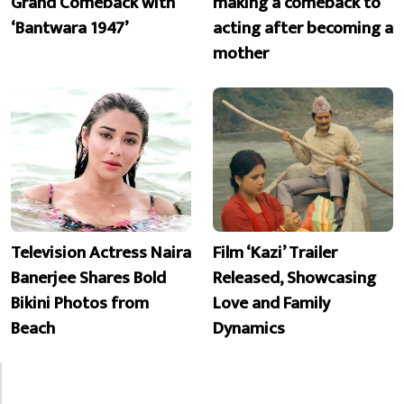
Grand Comeback with
making a comeback to
‘Bantwara 1947’
acting after becoming a
mother
Television Actress Naira
Film ‘Kazi’ Trailer
Banerjee Shares Bold
Released, Showcasing
Bikini Photos from
Love and Family
Beach
Dynamics