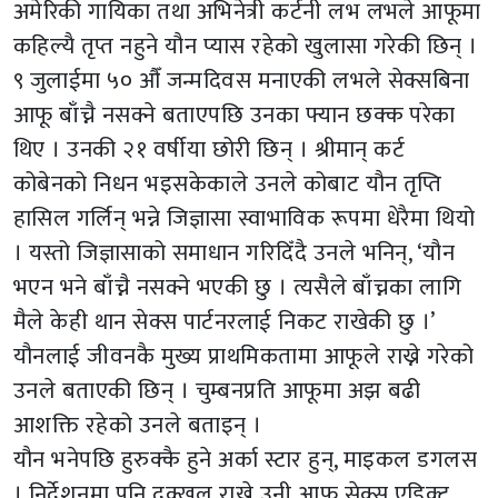
अमेरिकी गायिका तथा अभिनेत्री कर्टनी लभ लभले आफूमा
कहिल्यै तृप्त नहुने यौन प्यास रहेको खुलासा गरेकी छिन् ।
९ जुलाईमा ५० औँ जन्मदिवस मनाएकी लभले सेक्सबिना
आफू बाँच्नै नसक्ने बताएपछि उनका फ्यान छक्क परेका
थिए । उनकी २१ वर्षीया छोरी छिन् । श्रीमान् कर्ट
कोबेनको निधन भइसकेकाले उनले कोबाट यौन तृप्ति
हासिल गर्लिन् भन्ने जिज्ञासा स्वाभाविक रूपमा धेरैमा थियो
। यस्तो जिज्ञासाको समाधान गरिदिँदै उनले भनिन्, ‘यौन
भएन भने बाँच्नै नसक्ने भएकी छु । त्यसैले बाँच्नका लागि
मैले केही थान सेक्स पार्टनरलाई निकट राखेकी छु ।’
यौनलाई जीवनकै मुख्य प्राथमिकतामा आफूले राख्ने गरेको
उनले बताएकी छिन् । चुम्बनप्रति आफूमा अझ बढी
आशक्ति रहेको उनले बताइन् ।
यौन भनेपछि हुरुक्कै हुने अर्का स्टार हुन्, माइकल डगलस
। निर्देशनमा पनि दक्खल राख्ने उनी आफू सेक्स एडिक्ट