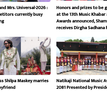
and Mrs. Universal-2026 :
Honors and prizes to be 
titors currently busy
at the 13th Music Khabar
ing
Awards announced, Sham
receives Dirgha Sadhana 
ss Shilpa Maskey marries
Natikaji National Music 
oyfriend
2081 Presented by Presid