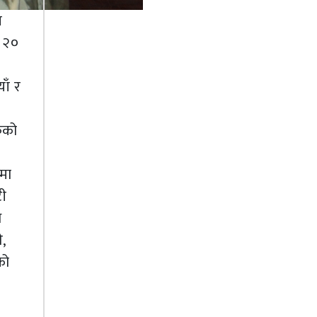
त
, २०
ाँ र
रुको
मा
टी
ि
े,
को