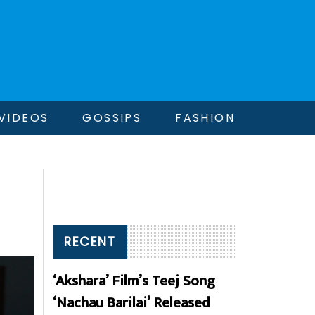
VIDEOS
GOSSIPS
FASHION
RECENT
‘Akshara’ Film’s Teej Song
‘Nachau Barilai’ Released