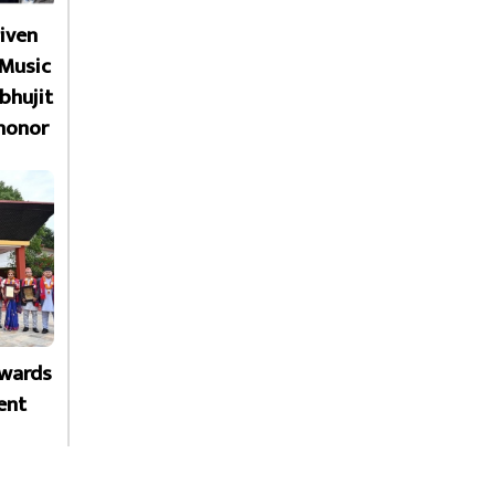
given
 Music
bhujit
honor
Awards
ent