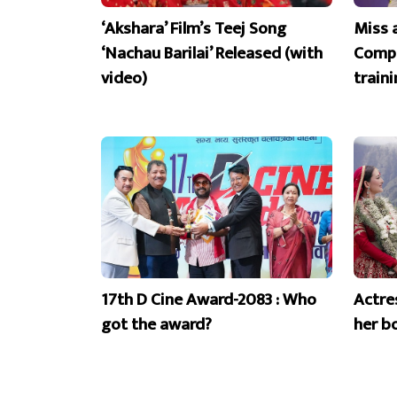
‘Akshara’ Film’s Teej Song
Miss 
‘Nachau Barilai’ Released (with
Compe
video)
train
17th D Cine Award-2083 : Who
Actre
got the award?
her b