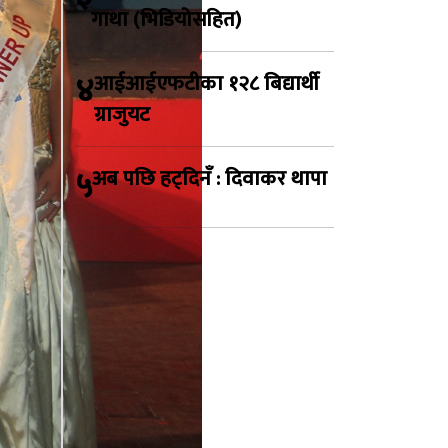
गाथा (भिडियोसहित)
४
आईआईएफटीका १२८ बिद्यार्थी
ग्राजुयट
५
अब पछि हट्दिनँ : दिवाकर थापा