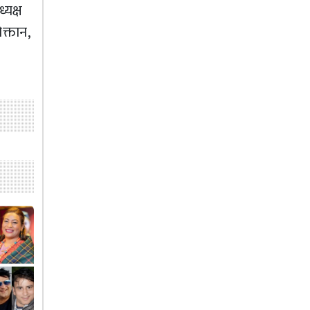
यक्ष
क्तान,