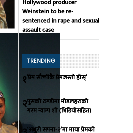
Hollywood producer
Weinstein to be re-
sentenced in rape and sexual
assault case
TRENDING
१
‘प्रेम साँच्चीकै प्रेमजस्तो होस्’
२
पुसको ठण्डीमा मोडलहरुको
गरम र्‍याम्प शो (भिडियोसहित)
३
‘अधुरो सपना-२’मा माया प्रेमको