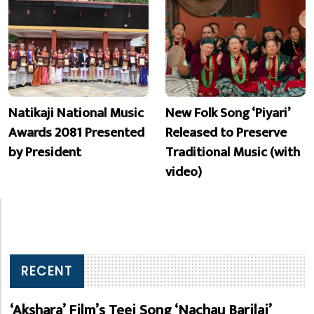
Natikaji National Music
New Folk Song ‘Piyari’
Awards 2081 Presented
Released to Preserve
by President
Traditional Music (with
video)
RECENT
‘Akshara’ Film’s Teej Song ‘Nachau Barilai’