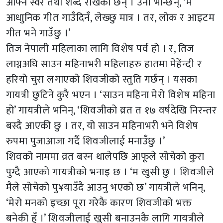
आफ्नै स्वर तथा शब्द राखेकी छन् । उनी भन्छिन्, ‘म
आधाुनिक गीत गाउँदिनँ, लेख्छु मात्र । तर, लोक र आइटम
गीत भने गाउँछु ।’
तिज नेपाली महिलाका लागि विशेष पर्व हो । र, तिज
लाग्नअघि साउन महिनाभरी महिलाहरु हातमा मेहेंन्दी र
हरियो चुरा लगाएको शिवजीको स्तुति गर्छन् । यसका
गायत्री छुटिने कुरै भएन । ‘साउन महिना मेरो विशेष महिना
हो’ गायत्रीले भनिन्, ‘शिवजीको व्रत त १७ वर्षदेखि निरन्तर
बस्दै आएकी छु । तर, यो साउन महिनाभरी भने विशेष
रुपमा पुजाआजा गर्दै शिवजीलाई मनाउँछु ।’
शिवको नाममा व्रत बस्न थालेपछि आफूले सोचेको कुरा
पुग्दै आएको गायत्रीको भनाइ छ । ‘म खुसी छु । शिवजीले
मैले सोचेको पु¥याउँदै आउनु भएको छ’ गायत्रीले भनिन्,
‘मेरो मनको इच्छा पूरा गरेकै कारण शिवजीको भक्त
बनेकी हुँ ।’ शिवजीलाई खुसी बनाउनकै लागि गायत्रीले