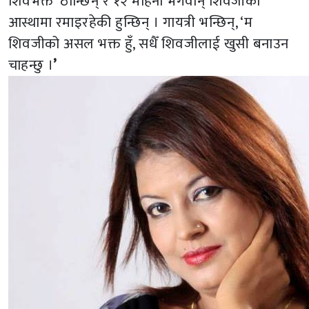
शिवभक्त’ ठान्छिन् र १२ महिना भगवान् शिवजीको
आस्थामा रमाइरहेकी हुन्छिन् । गायत्री भन्छिन्, ‘म
शिवजीको असल भक्त हुँ, सधैँ शिवजीलाई खुसी बनाउन
चाहन्छु ।
’