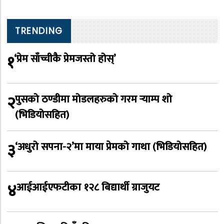
TRENDING
१
‘प्रेम साँच्चीकै प्रेमजस्तो होस्’
२
पुसको ठण्डीमा मोडलहरुको गरम र्‍याम्प शो
(भिडियोसहित)
३
‘अधुरो सपना-२’मा माया प्रेमको गाथा (भिडियोसहित)
४
आईआईएफटीका १२८ बिद्यार्थी ग्राजुयट