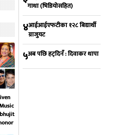
गाथा (भिडियोसहित)
४
आईआईएफटीका १२८ बिद्यार्थी
ग्राजुयट
५
अब पछि हट्दिनँ : दिवाकर थापा
given
 Music
bhujit
honor