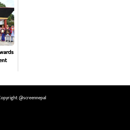
Awards
ent
Copyright @screennepal