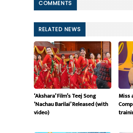
COMMENTS
RELATED NEWS
‘Akshara’ Film’s Teej Song
Miss 
‘Nachau Barilai’ Released (with
Compe
video)
train