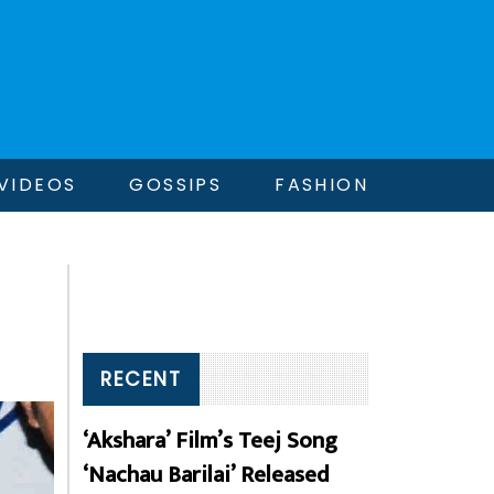
VIDEOS
GOSSIPS
FASHION
RECENT
‘Akshara’ Film’s Teej Song
‘Nachau Barilai’ Released