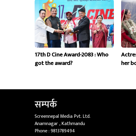
17th D Cine Award-2083 : Who
Actre
got the award?
her b
सम्पर्क
Screennepal Media Pvt. Ltd.
Anamnagar , Kathmandu
Phone :
9813789494