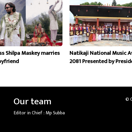
ss Shilpa Maskey marries
Natikaji National Music 
oyfriend
2081 Presented by Presid
Our team
© 
Editor in Chief :
Mp Subba