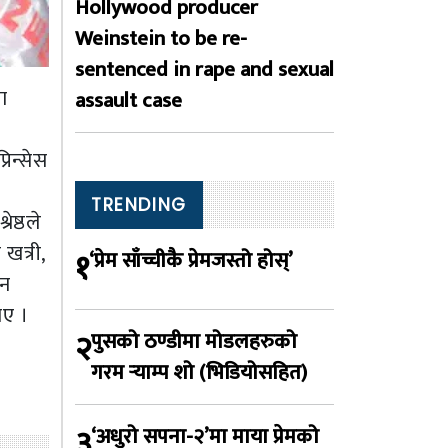
Hollywood producer
Weinstein to be re-
sentenced in rape and sexual
ा
assault case
रिन्सेस
TRENDING
ेष्ठले
खत्री,
१
‘प्रेम साँच्चीकै प्रेमजस्तो होस्’
सन
ाए ।
२
पुसको ठण्डीमा मोडलहरुको
गरम र्‍याम्प शो (भिडियोसहित)
३
‘अधुरो सपना-२’मा माया प्रेमको