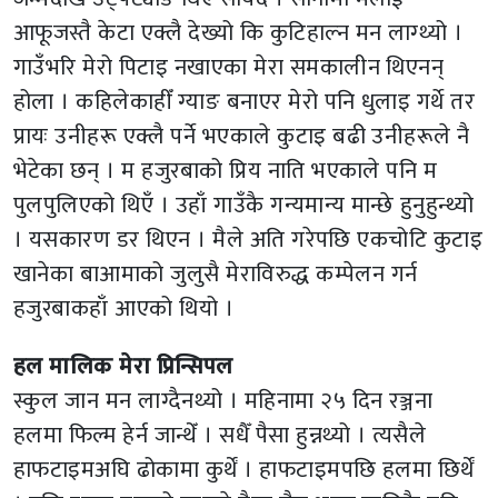
आफूजस्तै केटा एक्लै देख्यो कि कुटिहाल्न मन लाग्थ्यो ।
गाउँभरि मेरो पिटाइ नखाएका मेरा समकालीन थिएनन्
होला । कहिलेकाहीँ ग्याङ बनाएर मेरो पनि धुलाइ गर्थे तर
प्रायः उनीहरू एक्लै पर्ने भएकाले कुटाइ बढी उनीहरूले नै
भेटेका छन् । म हजुरबाको प्रिय नाति भएकाले पनि म
पुलपुलिएको थिएँ । उहाँ गाउँकै गन्यमान्य मान्छे हुनुहुन्थ्यो
। यसकारण डर थिएन । मैले अति गरेपछि एकचोटि कुटाइ
खानेका बाआमाको जुलुसै मेराविरुद्ध कम्पेलन गर्न
हजुरबाकहाँ आएको थियो ।
हल मालिक मेरा प्रिन्सिपल
स्कुल जान मन लाग्दैनथ्यो । महिनामा २५ दिन रञ्जना
हलमा फिल्म हेर्न जान्थेँ । सधैँ पैसा हुन्नथ्यो । त्यसैले
हाफटाइमअघि ढोकामा कुर्थें । हाफटाइमपछि हलमा छिर्थें