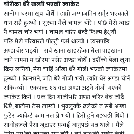
चोरीका धेरै खल्ती भएको ज्याकेट
सानोमा घरमा खूब चोर्थें । हाम्रो जग्गाजमिन रामै्र भएकाले
धान राम्रै हुन्थ्यो । सुरुमा मैले चामल चोरेँ । पछि मेरो ग्याङ
नै चामल चोर भयो । चामल चोरेर बेच्दै फिल्म हेथ्र्याैं ।
पछि मेरो परिवारले पोल्ट्री फर्म थाल्यो । त्यसपछि
अण्डाचोर भइयो । सबै खाना खाइरहेका बेला पाइखाना
जाने नाममा म खोरमा पसेर अण्डा चोर्थें । दशैँको बेला लुगा
किन्न लगियो, मेरा चाहिँ आँखा धेरै गोजी भएको ज्याकेटमा
हुन्थ्यो । किनभने, जति धेरै गोजी भयो, त्यति धेरै अण्डा चोर्न
सकिन्थ्यो । एकपल्ट १६ वटा अण्डा अट्ने गोजी भएको
ज्याकेट किनेँ । एक दिन गोजीभरि अण्डा चोरेर बेच्न जाँदै
थिएँ, बाटोमा ठेस लाग्यो । भुक्लुक्कै ढलेको त सबै अण्डा
फुटेर ज्याकेटै काम नलाग्ने भयो । हिरो हुने धङधङी थियो ।
साथीहरूले पैसा जुटाएर मुम्बई जानुपर्छ भन्न थाले । मैले