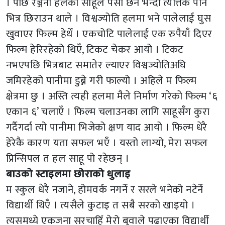
। पछि रञ्जना हलको साहूले पैसा छैन भन्दा त्यत्तिकै पनि
भित्र छिराउन थाले । विश्वज्योति हलमा भने पालेलाई घुस
खुवाएर फिल्म हेर्थें । एकचोटि पालेलाई एक रुपैयाँ दिएर
फिल्म हेरिरहेको थिएँ, टिकट चेकर आयो । टिकट
नभएपछि भित्रबाट समातेर ल्याएर विश्वज्योतिअघि
जमिरहेको पानीमा डुब्ने गरी फाल्यो । अहिले म फिल्म
क्षेत्रमा छु । अस्ति त्यही हलमा मैले निर्माण गरेको फिल्म ‘६
एकान ६’ चलाएँ । फिल्म चलाउनका लागि साहूसँग कुरा
गर्दैगर्दा त्यो पानीमा भिजेको क्षण याद आयो । फिल्म धेरै
हेरेकै कारण यता सफल भएँ । यस्तो लाग्यो, मेरा सफल
प्रिन्सिपल त हल साहू पो रहेछन् ।
बाउको स्टाइलमा छोराको धुलाइ
म स्कुल धेरै नजाने, होमवर्क नगर्ने र सरले भनेको नटेर्ने
विद्यार्थी थिएँ । त्यसैले कुटाइ त सबै सरको खाइयो ।
त्यसमध्ये एकजना सरचाहिँ मेरो बुवाले पढाएका विद्यार्थी