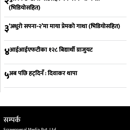
२
(भिडियोसहित)
३
‘अधुरो सपना-२’मा माया प्रेमको गाथा (भिडियोसहित)
४
आईआईएफटीका १२८ बिद्यार्थी ग्राजुयट
५
अब पछि हट्दिनँ : दिवाकर थापा
सम्पर्क
Screennepal Media Pvt. Ltd.