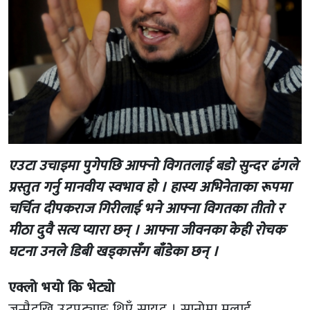
एउटा उचाइमा पुगेपछि आफ्नो विगतलाई बडो सुन्दर ढंगले
प्रस्तुत गर्नु मानवीय स्वभाव हो । हास्य अभिनेताका रूपमा
चर्चित दीपकराज गिरीलाई भने आफ्ना विगतका तीतो र
मीठा दुवै सत्य प्यारा छन् । आफ्ना जीवनका केही रोचक
घटना उनले डिबी खड्कासँग बाँडेका छन् ।
एक्लो भयो कि भेट्यो
जन्मैदखि उट्पट्याङ थिएँ सायद । सानोमा मलाई