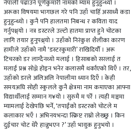
नेपाली पढाउने पूर्णकुमारी नामको म्याम हुनुहुन्थ्यो ।
अरूका विषयमा भागछल गरे पनि उहाँ चाहिँ असाध्यै कडा
हुनुहुन्थ्यो । कुनै पनि हालतमा निबन्ध र कविता याद
गर्नुपथ्र्याे । नत्र डस्टरले उल्टो हातमा प्राप्त हुने चोटका
लागि तयार हुनुपथ्र्याे । उहाँको निरंकुश शैलीका कारण
हामीले उहाँको नामै ‘डस्टरकुमारी’ राखिदियौँ । अरू
टिचरको डर लाग्दैनथ्यो मलाई । हिसाबको सरलाई त
मलाई प्रश्न सोध्ने होइन भनेर कलासमै थर्काएको थिएँ । तर,
उहाँको डरले अलिअलि नेपालीमा ध्यान दिएँ । केही
समयअघि सोही स्कुलले कुनै क्षेत्रमा नाम कमाएका आफ्ना
विद्यार्थीलाई सम्मान ग¥यो । सुरुमै म परेँ । त्यही मञ्चमा
म्यामलाई देखेपछि भनेँ, ‘तपाईंको डस्टरको चोटले म
कलाकार भएँ । अभिनयभन्दा स्क्रिप्ट राम्रो लेख्छु । किन
दुईचार चोट धेरै हान्नुभएन ?’ उहाँ भावुक हुनुभयो ।