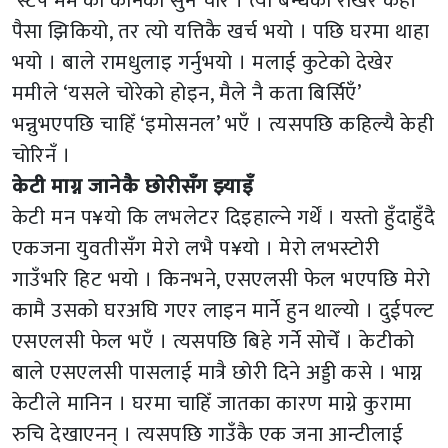
‘स्टेप मम’को कानका सुन चोरेँ । त्यो बन्धकी राखेर केही
पैसा झिकियो, तर त्यो यत्तिकै खर्च भयो । पछि घरमा थाहा
भयो । बाले रामधुलाइ गर्नुभयो । मलाई कुटेको देखेर
ममीले ‘यसले चोरेको होइन, मैले नै कता बिर्सिएँ’
भन्नुभएपछि चाहिँ ‘इमोसनल’ भएँ । त्यसपछि कहिल्यै केही
चोरिनँ ।
केटी माग्न जानेकै छोरीसँग झ्याइँ
केटी मन प¥यो कि लभलेटर दिइहाल्ने गर्थें । यस्तो हुँदाहुँदै
एकजना युवतीसँग मेरो लभै प¥यो । मेरो लभस्टोरी
गाउँभरि हिट भयो । किनभने, एसएलसी फेल भएपछि मेरो
कामै उसको घरअघि गएर लाइन मार्ने हुन थाल्यो । दुईपल्ट
एसएलसी फेल भएँ । त्यसपछि बिहे गर्ने सोचेँ । केटीको
बाले एसएलसी पासलाई मात्रै छोरी दिने अड्डी कसे । भाग्न
केटीले मानिन । घरमा चाहिँ जातका कारण माग्ने कुरामा
रुचि देखाएनन् । त्यसपछि गाउँकै एक जना आन्टीलाई