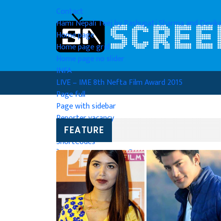
Contact
Hami Nepali Teej by Pashupati Sharma and Devika
Home page
Home page grid
Home page no slider
INFA
LIVE – IME 8th Nefta Film Award 2015
Page full
Page with sidebar
Reporter vacancy
Sample Page
FEATURE
ShortCodes
केटाहरु लाइनमा छन् : सुरबिना