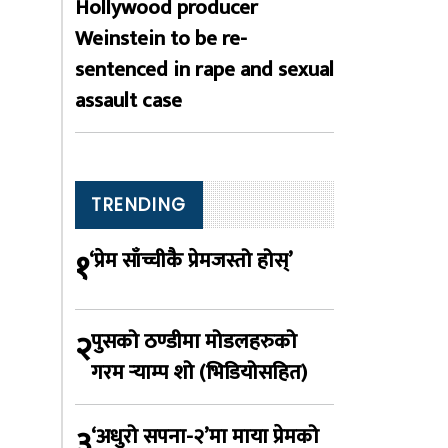
Hollywood producer
Weinstein to be re-
sentenced in rape and sexual
assault case
TRENDING
१
‘प्रेम साँच्चीकै प्रेमजस्तो होस्’
२
पुसको ठण्डीमा मोडलहरुको
गरम र्‍याम्प शो (भिडियोसहित)
३
‘अधुरो सपना-२’मा माया प्रेमको