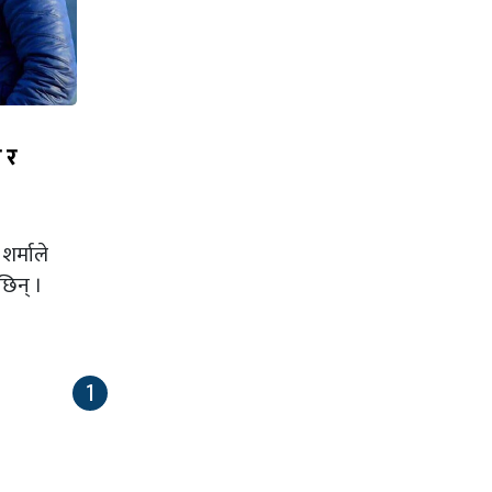
 र
र्माले
छिन् ।
1