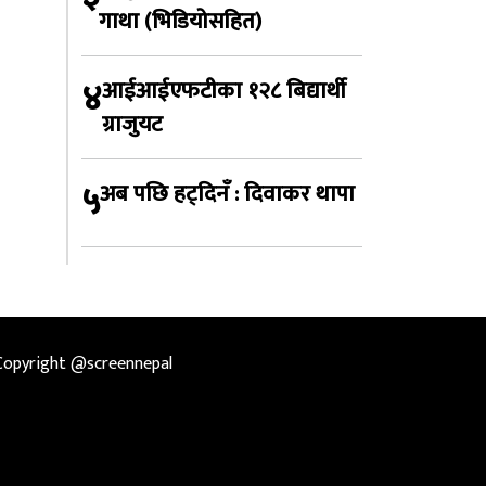
गाथा (भिडियोसहित)
४
आईआईएफटीका १२८ बिद्यार्थी
ग्राजुयट
५
अब पछि हट्दिनँ : दिवाकर थापा
Copyright @screennepal